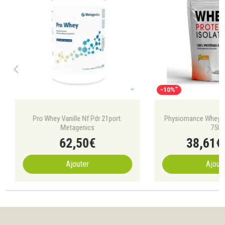
*
-10%
Pro Whey Vanille Nf Pdr 21port.
Physiomance Whey Is
Metagenics
750g
62
,
50
€
38
,
61
€
Ajouter
Ajout