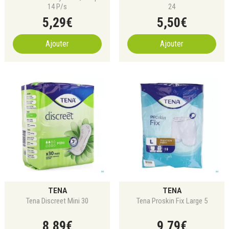
14 P/s
24
5
,
29
€
5
,
50
€
Ajouter
Ajouter
TENA
TENA
Tena Discreet Mini 30
Tena Proskin Fix Large 5
8
,
89
€
9
,
79
€