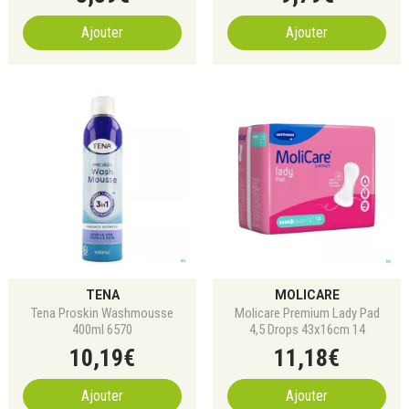
Ajouter
Ajouter
TENA
MOLICARE
Tena Proskin Washmousse
Molicare Premium Lady Pad
400ml 6570
4,5 Drops 43x16cm 14
10
,
19
€
11
,
18
€
Ajouter
Ajouter