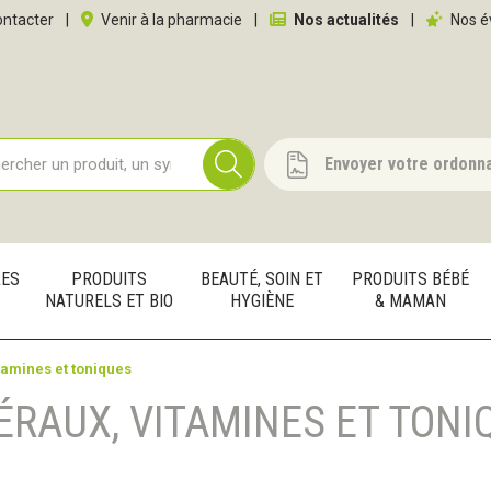
 service
ntacter
|
Venir à la pharmacie
|
Nos actualités
|
Nos é
Envoyer votre ordonn
RES
PRODUITS
BEAUTÉ, SOIN ET
PRODUITS BÉBÉ
NATURELS ET BIO
HYGIÈNE
& MAMAN
tamines et toniques
ÉRAUX, VITAMINES ET TONI