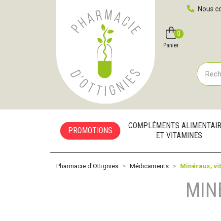
Pharmacie d'Ottignies Votre pharmacie en ligne à votre
Nous co
0
Compte
Favoris
Panier
COMPLÉMENTS ALIMENTAI
PROMOTIONS
ET VITAMINES
Pharmacie d'Ottignies
Médicaments
Minéraux, vi
MIN