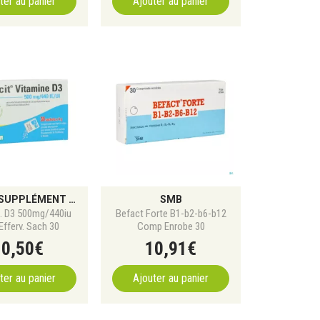
ter au panier
Ajouter au panier
CACIT : SUPPLÉMENT DE CALCIUM ET VITAMINE D
SMB
t. D3 500mg/440iu
Befact Forte B1-b2-b6-b12
Efferv. Sach 30
Comp Enrobe 30
10
,
50
€
10
,
91
€
ter au panier
Ajouter au panier