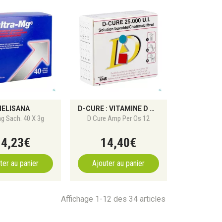
ELISANA
D-CURE : VITAMINE D POUR PRÉVENIR LES CARENCES
mg Sach. 40 X 3g
D Cure Amp Per Os 12
14
,
23
€
14
,
40
€
ter au panier
Ajouter au panier
Affichage 1-12 des 34 articles