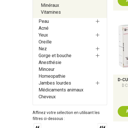
A
Minéraux
Vitamines
Peau
Acné
Yeux
Oreille
Nez
Gorge et bouche
Anesthésie
Minceur
Homeopathie
Jambes lourdes
D C
Médicaments animaux
Cheveux
A
Affinez votre sélection en utilisant les
filtres ci-dessous :
4€
45€