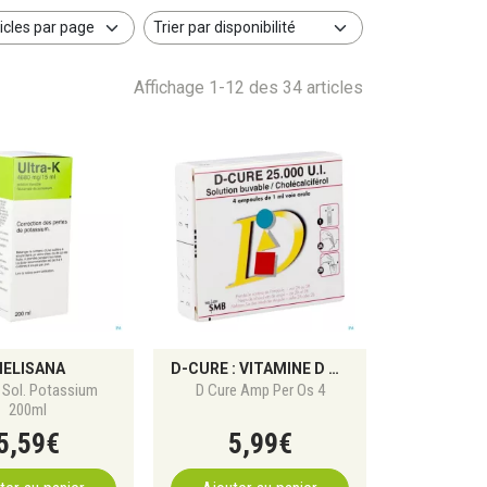
Affichage 1-12 des 34 articles
ELISANA
D-CURE : VITAMINE D POUR PRÉVENIR LES CARENCES
K Sol. Potassium
D Cure Amp Per Os 4
200ml
5
,
59
€
5
,
99
€