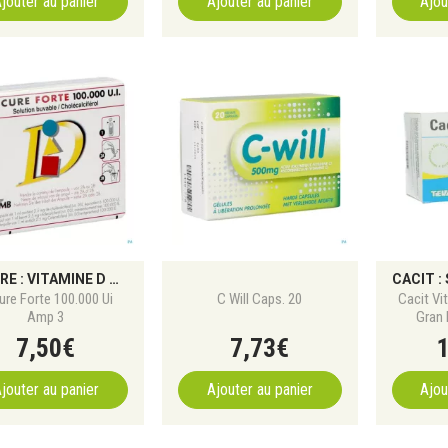
jouter au panier
Ajouter au panier
Ajou
D-CURE : VITAMINE D POUR PRÉVENIR LES CARENCES
ure Forte 100.000 Ui
C Will Caps. 20
Cacit Vi
Amp 3
Gran 
7
,
50
€
7
,
73
€
jouter au panier
Ajouter au panier
Ajou