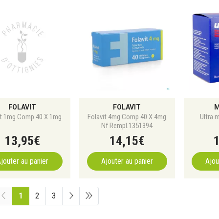
FOLAVIT
FOLAVIT
M
it 1mg Comp 40 X 1mg
Folavit 4mg Comp 40 X 4mg
Ultra 
Nf Rempl.1351394
13
,
95
€
14
,
15
€
jouter au panier
Ajouter au panier
Ajou
1
2
3