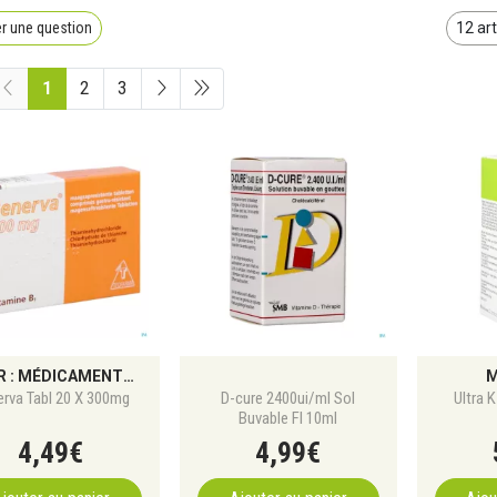
r une question
1
2
3
BAYER : MÉDICAMENTS CONTRE LA DOULEUR, TROUBLES DIGESTIFS, INFECTIONS ET COMPLÉMENTS SANTÉ
M
rva Tabl 20 X 300mg
D-cure 2400ui/ml Sol
Ultra 
Buvable Fl 10ml
4
,
49
€
4
,
99
€