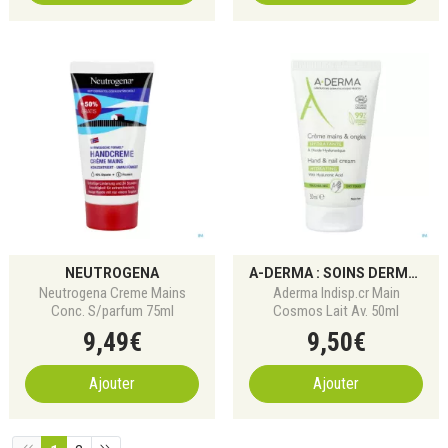
NEUTROGENA
A-DERMA : SOINS DERMATOLOGIQUES POUR PEAUX FRAGILES
Neutrogena Creme Mains
Aderma Indisp.cr Main
Conc. S/parfum 75ml
Cosmos Lait Av. 50ml
9
,
49
€
9
,
50
€
Ajouter
Ajouter