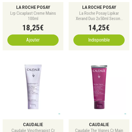
LA ROCHE POSAY
LA ROCHE POSAY
Lrp Cicaplast Creme Mains
La Roche Posay Lipikar
100ml
Xerand Duo 2x50ml Second
-50%
18
,
25
€
14
,
25
€
Ajouter
Indisponible
CAUDALIE
CAUDALIE
Caudalie Vinotherapist Cr
Caudalie The Vignes Cr Main