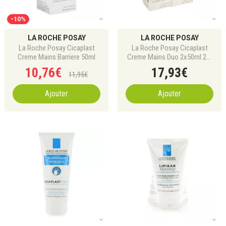
-10%
LA ROCHE POSAY
LA ROCHE POSAY
La Roche Posay Cicaplast
La Roche Posay Cicaplast
Creme Mains Barriere 50ml
Creme Mains Duo 2x50ml 2e-
50%
10
,
76
€
17
,
93
€
11
,
95
€
Ajouter
Ajouter