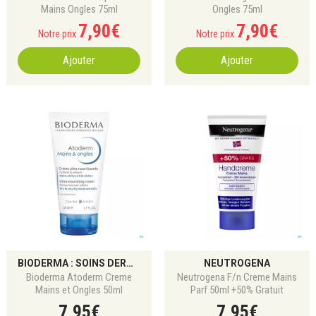
Mains Ongles 75ml
Ongles 75ml
7
,
90
€
7
,
90
€
Notre prix
Notre prix
Ajouter
Ajouter
BIODERMA : SOINS DERMATOLOGIQUES ET DERMO-COSMÉTIQUES POUR TOUS LES TYPES DE PEAU
NEUTROGENA
Bioderma Atoderm Creme
Neutrogena F/n Creme Mains
Mains et Ongles 50ml
Parf 50ml +50% Gratuit
7
,
95
€
7
,
95
€