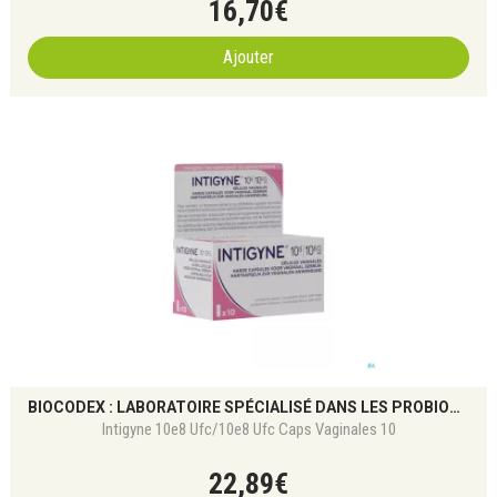
16
,
70
€
Ajouter
BIOCODEX : LABORATOIRE SPÉCIALISÉ DANS LES PROBIOTIQUES ET LA SANTÉ DU MICROBIOTE
Intigyne 10e8 Ufc/10e8 Ufc Caps Vaginales 10
22
,
89
€