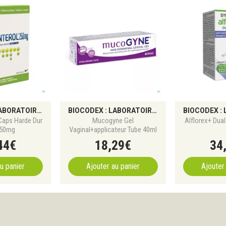
BIOCODEX : LABORATOIRE SPÉCIALISÉ DANS LES PROBIOTIQUES ET LA SANTÉ DU MICROBIOTE
BIOCODEX : LABORATOIRE SPÉCIALISÉ DANS LES PROBIOTIQUES ET LA SANTÉ DU MICROBIOTE
Caps Harde Dur
Mucogyne Gel
Alflorex+ Dua
250mg
Vaginal+applicateur Tube 40ml
44
€
18
,
29
€
34
u panier
Ajouter au panier
Ajouter