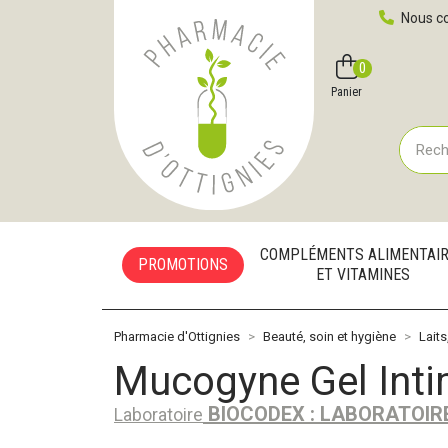
Pharmacie d'Ottignies Votre pharmacie en ligne à votre
Nous co
0
Compte
Favoris
Panier
COMPLÉMENTS ALIMENTAI
PROMOTIONS
ET VITAMINES
Pharmacie d'Ottignies
Beauté, soin et hygiène
Laits
Mucogyne Gel Int
BIOCODEX : LABORATOIR
Laboratoire