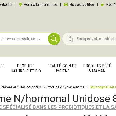
 service
ntacter
|
Venir à la pharmacie
|
Nos actualités
|
Nos é
Envoyer votre ordonn
RES
PRODUITS
BEAUTÉ, SOIN ET
PRODUITS BÉBÉ
NATURELS ET BIO
HYGIÈNE
& MAMAN
, crèmes et huiles corporels
Produits d'hygiène intime
Mucogyne Gel I
ime N/hormonal Unidose 
E SPÉCIALISÉ DANS LES PROBIOTIQUES ET LA 