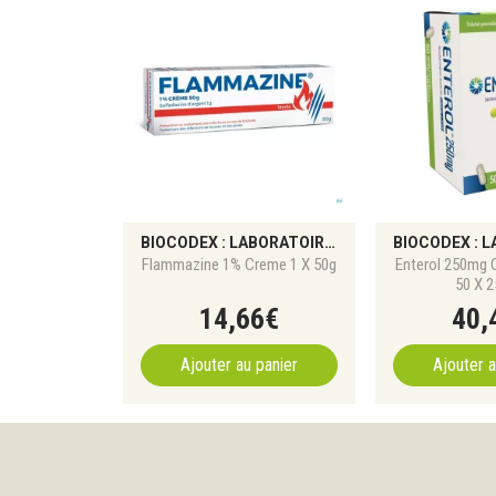
BIOCODEX : LABORATOIRE SPÉCIALISÉ DANS LES PROBIOTIQUES ET LA SANTÉ DU MICROBIOTE
Flammazine 1% Creme 1 X 50g
Enterol 250mg 
50 X 
14
,
66
€
40
,
Ajouter au panier
Ajouter a