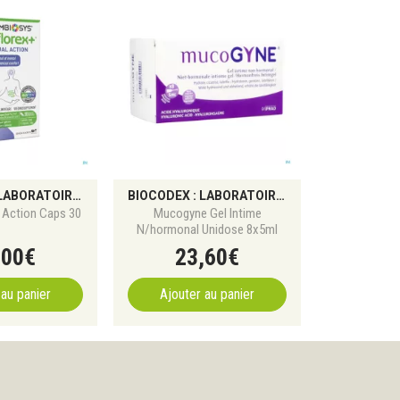
BIOCODEX : LABORATOIRE SPÉCIALISÉ DANS LES PROBIOTIQUES ET LA SANTÉ DU MICROBIOTE
BIOCODEX : LABORATOIRE SPÉCIALISÉ DANS LES PROBIOTIQUES ET LA SANTÉ DU MICROBIOTE
l Action Caps 30
Mucogyne Gel Intime
N/hormonal Unidose 8x5ml
,
00
€
23
,
60
€
 au panier
Ajouter au panier