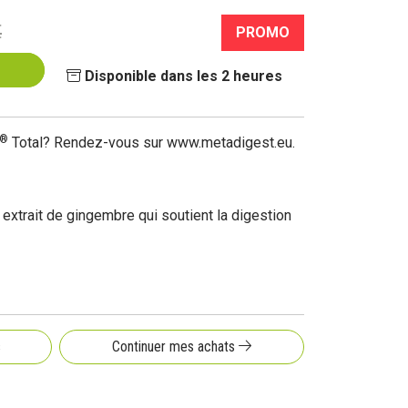
€
PROMO
Disponible dans les 2 heures
®
Total? Rendez-vous sur
www.metadigest.eu
.
 extrait de gingembre qui soutient la digestion
s
Continuer mes achats