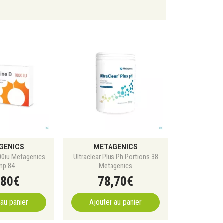
GENICS
METAGENICS
00iu Metagenics
Ultraclear Plus Ph Portions 38
mp 84
Metagenics
,
80
€
78
,
70
€
 au panier
Ajouter au panier