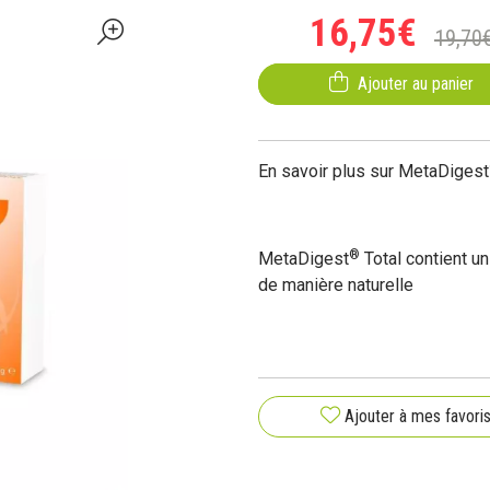
16
,
75
€
19
,
70
Ajouter au panier
En savoir plus sur MetaDigest
®
MetaDigest
Total contient un
de manière naturelle
Ajouter à mes favori