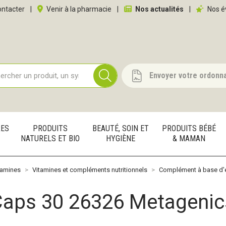
 service
ntacter
|
Venir à la pharmacie
|
Nos actualités
|
Nos é
Envoyer votre ordonn
RES
PRODUITS
BEAUTÉ, SOIN ET
PRODUITS BÉBÉ
NATURELS ET BIO
HYGIÈNE
& MAMAN
tamines
Vitamines et compléments nutritionnels
Complément à base d
Caps 30 26326 Metagenic