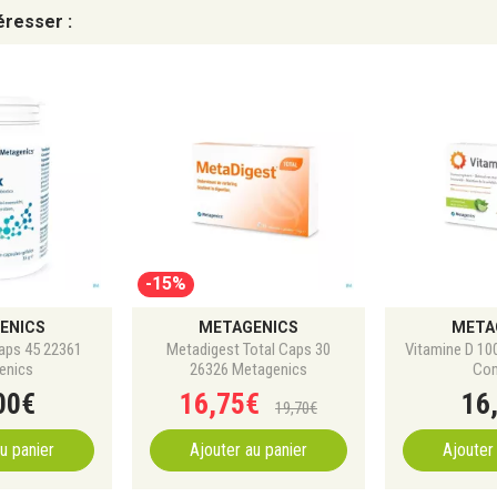
éresser :
-15%
ENICS
METAGENICS
META
aps 45 22361
Metadigest Total Caps 30
Vitamine D 10
enics
26326 Metagenics
Co
00
€
16
,
75
€
16
19
,
70
€
u panier
Ajouter au panier
Ajouter