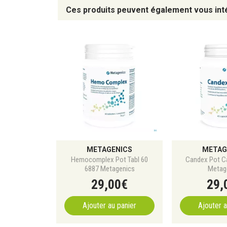
Ces produits peuvent également vous int
METAGENICS
METAG
Hemocomplex Pot Tabl 60
Candex Pot C
6887 Metagenics
Metag
29
,
00
€
29
,
Ajouter au panier
Ajouter a