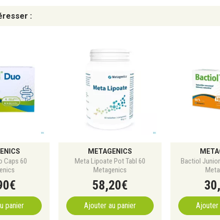
éresser :
ENICS
METAGENICS
META
o Caps 60
Meta Lipoate Pot Tabl 60
Bactiol Junio
enics
Metagenics
Meta
90
€
58
,
20
€
30
u panier
Ajouter au panier
Ajouter