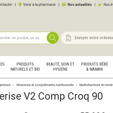
 service
ntacter
|
Venir à la pharmacie
|
Nos actualités
|
Nos é
Envoyer votre ordonn
RES
PRODUITS
BEAUTÉ, SOIN ET
PRODUITS BÉBÉ
NATURELS ET BIO
HYGIÈNE
& MAMAN
tamines
Vitamines et compléments nutritionnels
Multivitamines et miné
Cerise V2 Comp Croq 90