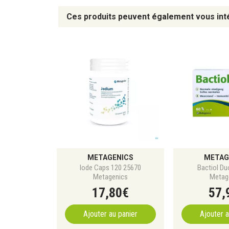
Ces produits peuvent également vous int
METAGENICS
METAG
Iode Caps 120 25670
Bactiol Du
Metagenics
Metag
17
,
80
€
57
,
Ajouter au panier
Ajouter a