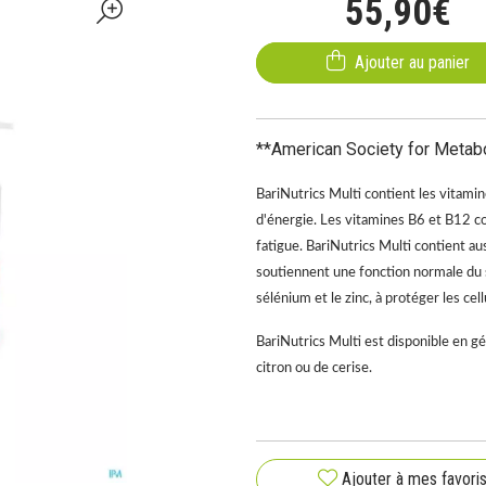
55
,
90
€
Ajouter au panier
**American Society for Metabol
BariNutrics Multi contient les vitami
d'énergie. Les vitamines B6 et B12 con
fatigue. BariNutrics Multi contient aus
soutiennent une fonction normale du s
sélénium et le zinc, à protéger les cel
BariNutrics Multi est disponible en g
citron ou de cerise.
Ajouter à mes favori