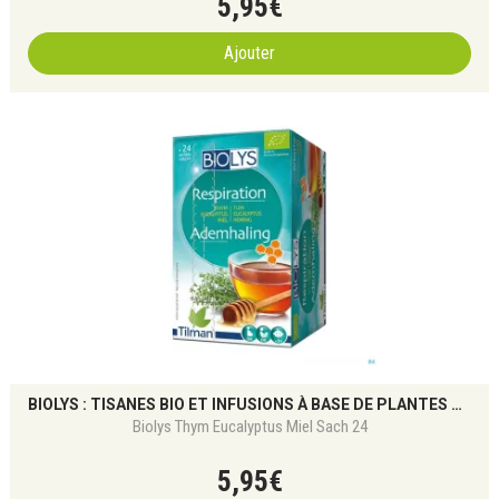
5
,
95
€
Ajouter
BIOLYS : TISANES BIO ET INFUSIONS À BASE DE PLANTES POUR LE BIEN-ÊTRE NATUREL
Biolys Thym Eucalyptus Miel Sach 24
5
,
95
€