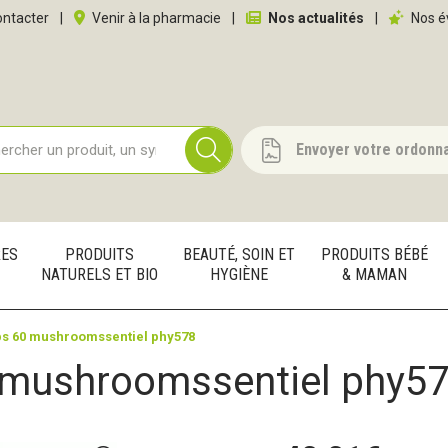
 service
ntacter
|
Venir à la pharmacie
|
Nos actualités
|
Nos é
Envoyer votre ordonn
RES
PRODUITS
BEAUTÉ, SOIN ET
PRODUITS BÉBÉ
NATURELS ET BIO
HYGIÈNE
& MAMAN
s 60 mushroomssentiel phy578
 mushroomssentiel phy5