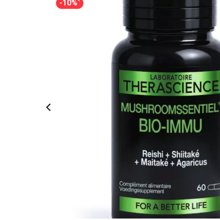
*
-10%