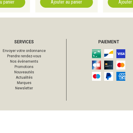
u panier
Ajouter au panier
Ajouter
SERVICES
PAIEMENT
Envoyer votre ordonnance
Prendre rendez-vous
Nos événements
Promotions
Nouveautés
Actualités
Marques
Newsletter
42
,
21
€
Ajouter au panier
46
,
90
€
s droits réservés
Mentions légales
CGV
Données personnelles
Cookies
Votre 