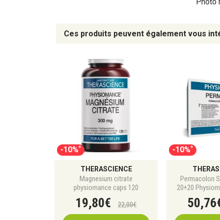
Photo n
Ces produits peuvent également vous int
*
*
-10%
-10%
THERASCIENCE
THERAS
Magnesium citrate
Permacolon S
physiomance caps 120
20+20 Physiom
19
,
80
€
50
,
76
22
,
00
€