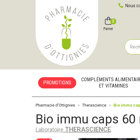
Pharmacie d'Ottignies Votre pharmacie en ligne à votre
Nous co
0
Compte
Favoris
Panier
COMPLÉMENTS ALIMENTAI
PROMOTIONS
ET VITAMINES
Pharmacie d'Ottignies
Therascience
Bio immu cap
Bio immu caps 60
THERASCIENCE
Laboratoire