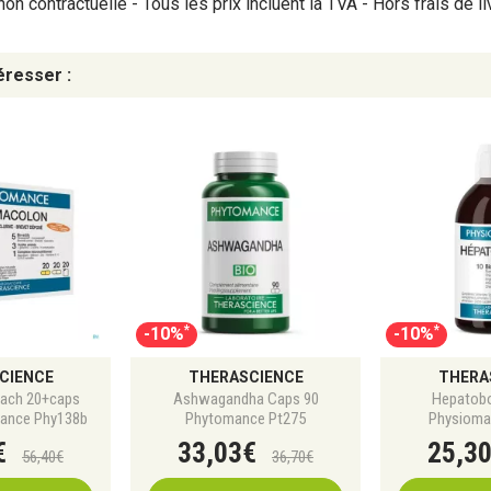
on contractuelle - Tous les prix incluent la TVA - Hors frais de li
Une formulation hautement q
éresser :
800 mg d’extraits de cha
240 mg de polysaccharid
Gélules gastro-résistant
Sans gluten, sans lactose
Extraits obtenus sans sol
normes strictes GMP
Chaque étape, de la récolte à 
exigeant : extraction aqueuse
», traçabilité par chromatograp
*
*
-10%
-10%
CIENCE
THERASCIENCE
THERA
ach 20+caps
Ashwagandha Caps 90
Hepatob
ance Phy138b
Phytomance Pt275
Physioma
€
33
,
03
€
25
,
3
56
,
40
€
36
,
70
€