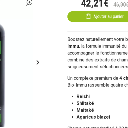
42
,
21
€
46
,
90
Ajouter au panier
Boostez naturellement votre 
Immu
, la formule immunité du
accompagner le fonctionneme
combine des extraits de cham
soigneusement sélectionnées 
Un complexe premium de
4 ch
Bio-Immu rassemble quatre ch
Reishi
Shiitaké
Maitaké
Agaricus blazei