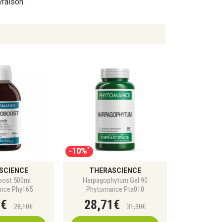
vraison.
ualitative:
mpignons pour 2 gélules
es par dose
es 100 % végétales
, vegan
vants organiques et contrôlés selon des
l’analyse finale, respecte un cahier des charges
 douce, séchage maîtrisé, broyage « shellbroken
hie… Un véritable gage de qualité.
*
-10%
SCIENCE
THERASCIENCE
oost 500ml
Harpagophytum Gel 90
nce Phy165
Phytomance Pta010
0
€
28
,
71
€
28
,
10
€
31
,
90
€