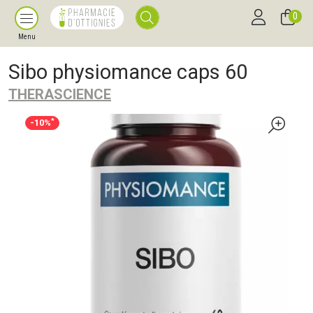
0
Menu
Sibo physiomance caps 60
THERASCIENCE
*
-10%