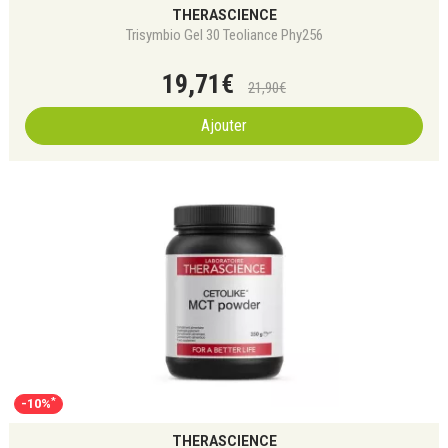
THERASCIENCE
Trisymbio Gel 30 Teoliance Phy256
19
,
71
€
21
,
90
€
Ajouter
*
-10%
THERASCIENCE