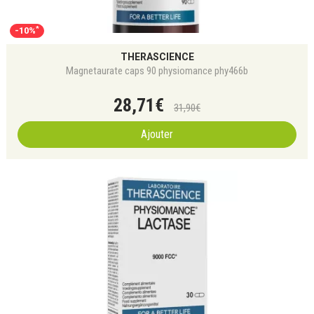
*
-10%
THERASCIENCE
Magnetaurate caps 90 physiomance phy466b
28
,
71
€
31
,
90
€
Ajouter