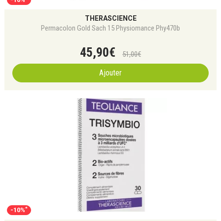
THERASCIENCE
Permacolon Gold Sach 15 Physiomance Phy470b
45
,
90
€
51
,
00
€
Ajouter
*
-10%