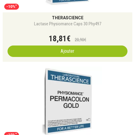
*
-10%
THERASCIENCE
Lactase Physiomance Caps 30 Phy497
18
,
81
€
20
,
90
€
Ajouter
*
-10%