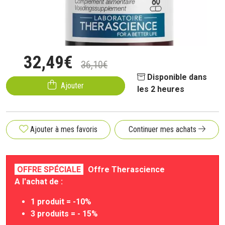
32
,
49
€
36
,
10
€
Disponible dans
Ajouter
les 2 heures
Ajouter à mes favoris
Continuer mes achats
OFFRE SPÉCIALE
Offre Therascience
A l'achat de :
1 produit = -10%
3 produits = - 15%