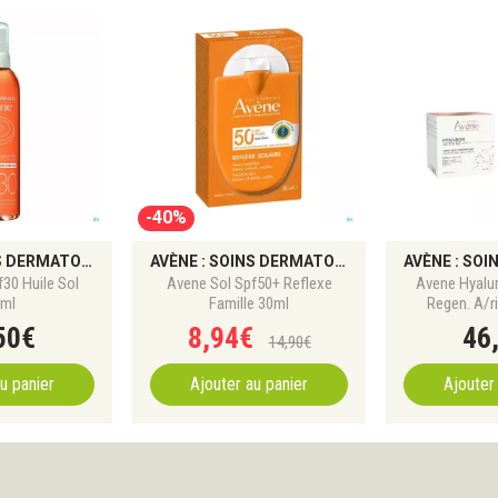
-40%
AVÈNE : SOINS DERMATOLOGIQUES ET PROTECTIONS SOLAIRES
AVÈNE : SOINS DERMATOLOGIQUES ET PROTECTIONS SOLAIRES
30 Huile Sol
Avene Sol Spf50+ Reflexe
Avene Hyalur
ml
Famille 30ml
Regen. A/r
50
€
8
,
94
€
46
14
,
90
€
u panier
Ajouter au panier
Ajouter