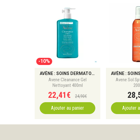
-10%
AVÈNE : SOINS DERMATOLOGIQUES ET PROTECTIONS SOLAIRES
Avene Cleanance Gel
Avene Sol Spf
Nettoyant 400ml
200
22
,
41
€
28
,
24
,
90
€
Ajouter au panier
Ajouter a