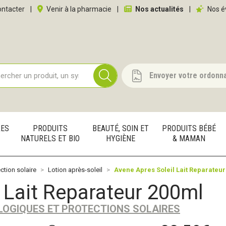
 service
ntacter
|
Venir à la pharmacie
|
Nos actualités
|
Nos é
Envoyer votre ordonn
RES
PRODUITS
BEAUTÉ, SOIN ET
PRODUITS BÉBÉ
NATURELS ET BIO
HYGIÈNE
& MAMAN
ction solaire
Lotion après-soleil
Avene Apres Soleil Lait Reparateur
 Lait Reparateur 200ml
LOGIQUES ET PROTECTIONS SOLAIRES