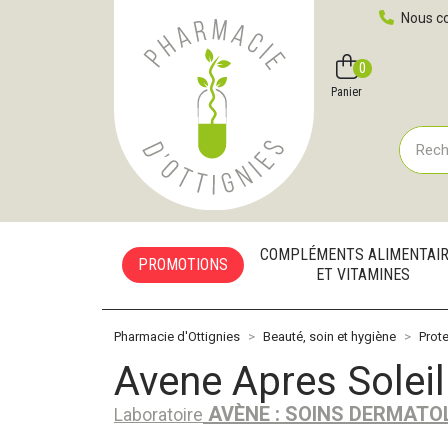
Pharmacie d'Ottignies Votre pharmacie en ligne à votre
Nous co
0
Compte
Favoris
Panier
COMPLÉMENTS ALIMENTAI
PROMOTIONS
ET VITAMINES
Pharmacie d'Ottignies
Beauté, soin et hygiène
Prote
Avene Apres Soleil
AVÈNE : SOINS DERMATO
Laboratoire