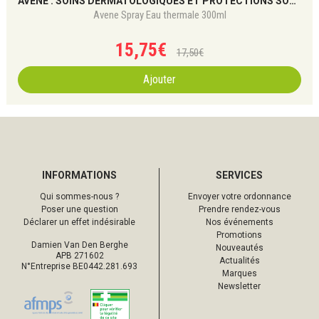
AVÈNE : SOINS DERMATOLOGIQUES ET PROTECTIONS SOLAIRES
Avene Spray Eau thermale 300ml
15
,
75
€
17
,
50
€
Ajouter
INFORMATIONS
SERVICES
Qui sommes-nous ?
Envoyer votre ordonnance
Poser une question
Prendre rendez-vous
Déclarer un effet indésirable
Nos événements
Promotions
Damien Van Den Berghe
Nouveautés
APB 271602
Actualités
N°Entreprise BE0442.281.693
Marques
Newsletter