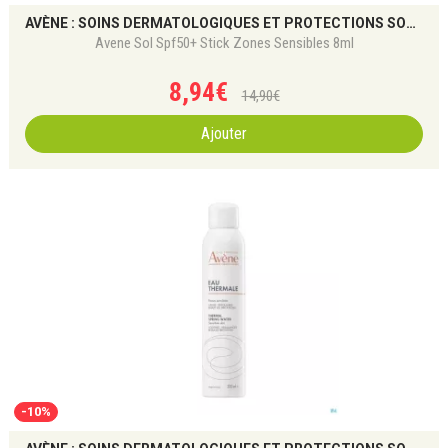
AVÈNE : SOINS DERMATOLOGIQUES ET PROTECTIONS SOLAIRES
Avene Sol Spf50+ Stick Zones Sensibles 8ml
8
,
94
€
14
,
90
€
Ajouter
-10%