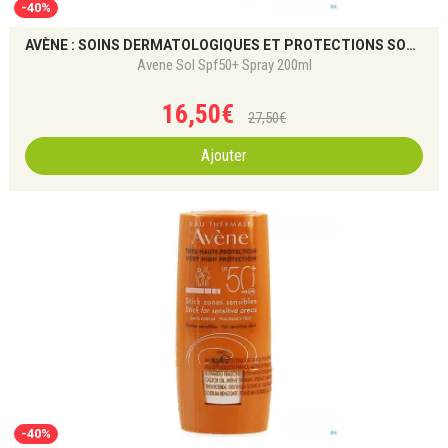
-40%
AVÈNE : SOINS DERMATOLOGIQUES ET PROTECTIONS SOLAIRES
Avene Sol Spf50+ Spray 200ml
16
,
50
€
27
,
50
€
Ajouter
-40%