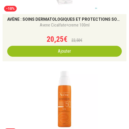
-10%
AVÈNE : SOINS DERMATOLOGIQUES ET PROTECTIONS SOLAIRES
Avene Cicalfate+creme 100ml
20
,
25
€
22
,
50
€
Ajouter