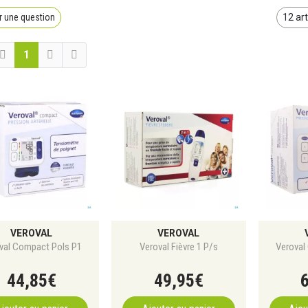
 une question
1
VEROVAL
VEROVAL
val Compact Pols P1
Veroval Fièvre 1 P/s
Veroval
44
,
85
€
49
,
95
€