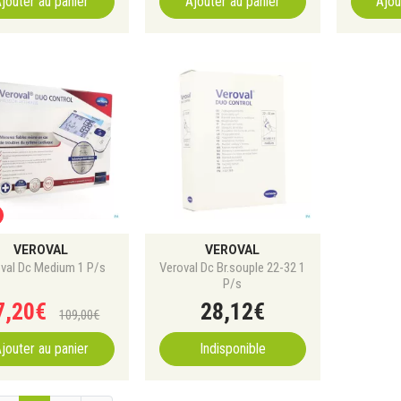
jouter au panier
Ajouter au panier
Ajou
VEROVAL
VEROVAL
val Dc Medium 1 P/s
Veroval Dc Br.souple 22-32 1
P/s
7
,
20
€
28
,
12
€
109
,
00
€
jouter au panier
Indisponible