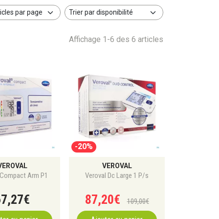
Affichage 1-6 des 6 articles
-20%
VEROVAL
VEROVAL
 Compact Arm P1
Veroval Dc Large 1 P/s
67
,
27
€
87
,
20
€
109
,
00
€