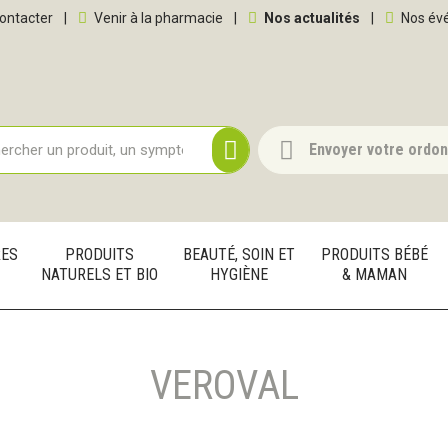
 service
ontacter
|
Venir à la pharmacie
|
Nos actualités
|
Nos év
Envoyer votre ordo
RES
PRODUITS
BEAUTÉ, SOIN ET
PRODUITS BÉBÉ
NATURELS ET BIO
HYGIÈNE
& MAMAN
VEROVAL