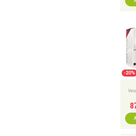
A
-20%
Vero
8
A