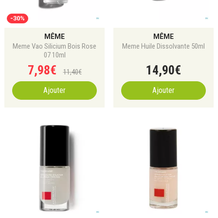
-30%
MÊME
MÊME
Meme Vao Silicium Bois Rose
Meme Huile Dissolvante 50ml
07 10ml
7
,
98
€
14
,
90
€
11
,
40
€
Ajouter
Ajouter