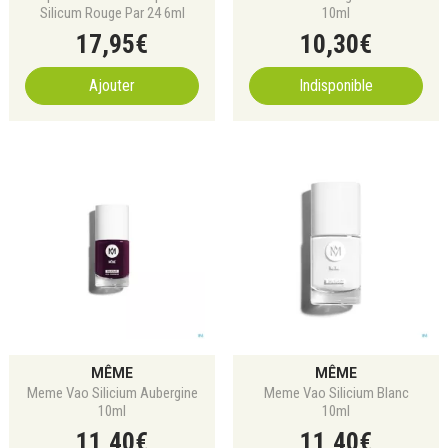
Silicum Rouge Par 24 6ml
10ml
17
,
95
€
10
,
30
€
Ajouter
Indisponible
MÊME
MÊME
Meme Vao Silicium Aubergine
Meme Vao Silicium Blanc
10ml
10ml
11
,
40
€
11
,
40
€