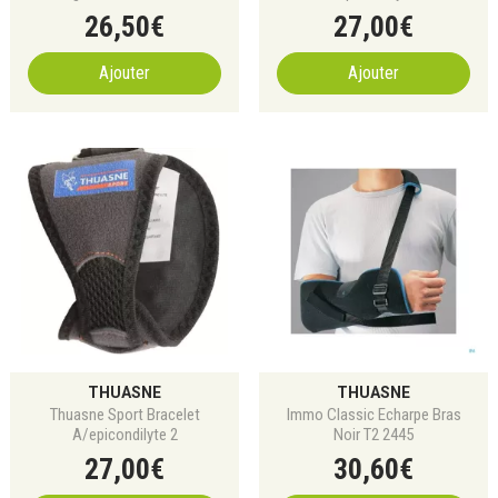
26
,
50
€
27
,
00
€
Ajouter
Ajouter
THUASNE
THUASNE
Thuasne Sport Bracelet
Immo Classic Echarpe Bras
A/epicondilyte 2
Noir T2 2445
27
,
00
€
30
,
60
€