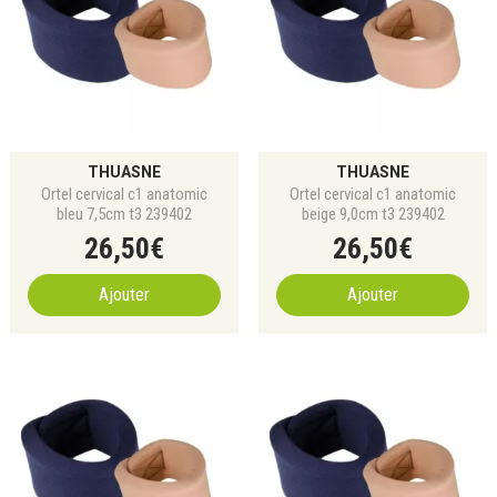
THUASNE
THUASNE
Ortel cervical c1 anatomic
Ortel cervical c1 anatomic
bleu 7,5cm t3 239402
beige 9,0cm t3 239402
26
,
50
€
26
,
50
€
Ajouter
Ajouter