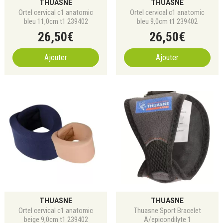
THUASNE
THUASNE
Ortel cervical c1 anatomic
Ortel cervical c1 anatomic
bleu 11,0cm t1 239402
bleu 9,0cm t1 239402
26
,
50
€
26
,
50
€
Ajouter
Ajouter
THUASNE
THUASNE
Ortel cervical c1 anatomic
Thuasne Sport Bracelet
beige 9,0cm t1 239402
A/epicondilyte 1