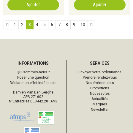
Ajouter
Ajouter
1
2
3
4
5
6
7
8
9
10
INFORMATIONS
SERVICES
Qui sommes-nous ?
Envoyer votre ordonnance
Poser une question
Prendre rendez-vous
Déclarer un effet indésirable
Nos événements
Promotions
Damien Van Den Berghe
Nouveautés
APB 271602
Actualités
N°Entreprise BE0442.281.693
Marques
Newsletter