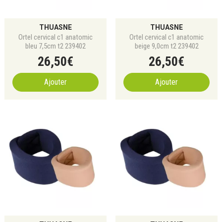
THUASNE
THUASNE
Ortel cervical c1 anatomic
Ortel cervical c1 anatomic
bleu 7,5cm t2 239402
beige 9,0cm t2 239402
26
,
50
€
26
,
50
€
Ajouter
Ajouter