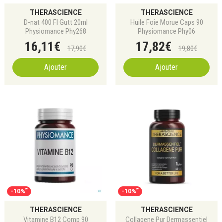
THERASCIENCE
THERASCIENCE
D-nat 400 Fl Gutt 20ml
Huile Foie Morue Caps 90
Physiomance Phy268
Physiomance Phy06
16
,
11
€
17
,
82
€
17
,
90
€
19
,
80
€
Ajouter
Ajouter
*
*
-10%
-10%
THERASCIENCE
THERASCIENCE
Vitamine B12 Comp 90
Collagene Pur Dermassentiel