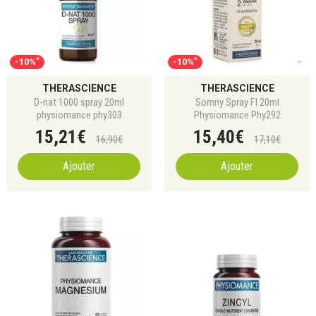
*
*
-10%
-10%
THERASCIENCE
THERASCIENCE
D-nat 1000 spray 20ml
Somny Spray Fl 20ml
physiomance phy303
Physiomance Phy292
15
,
21
€
15
,
40
€
16
,
90
€
17
,
10
€
Ajouter
Ajouter