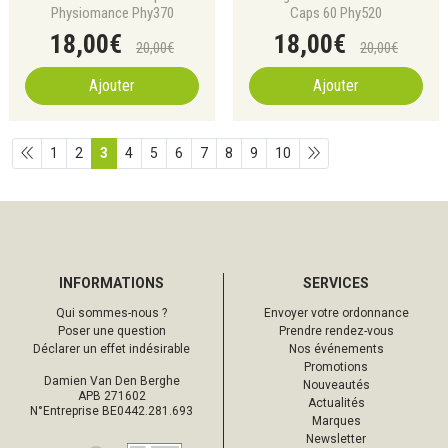
Physiomance Phy370
Caps 60 Phy520
18
,
00
€
18
,
00
€
20
,
00
€
20
,
00
€
Ajouter
Ajouter
1
2
3
4
5
6
7
8
9
10
INFORMATIONS
SERVICES
Qui sommes-nous ?
Envoyer votre ordonnance
Poser une question
Prendre rendez-vous
Déclarer un effet indésirable
Nos événements
Promotions
Damien Van Den Berghe
Nouveautés
APB 271602
Actualités
N°Entreprise BE0442.281.693
Marques
Newsletter