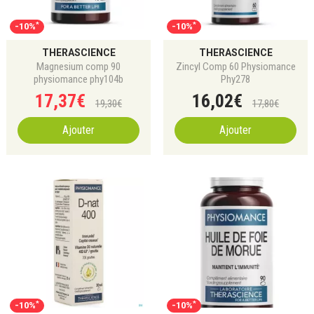
*
*
-10%
-10%
THERASCIENCE
THERASCIENCE
Magnesium comp 90
Zincyl Comp 60 Physiomance
physiomance phy104b
Phy278
17
,
37
€
16
,
02
€
19
,
30
€
17
,
80
€
Ajouter
Ajouter
*
*
-10%
-10%