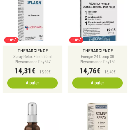
*
*
-10%
-10%
THERASCIENCE
THERASCIENCE
Spray Relax Flash 20ml
Energie 24 Comp 30
Physiomance Phy547
Physiomance Phy159
14
,
31
€
14
,
76
€
15
,
90
€
16
,
40
€
Ajouter
Ajouter