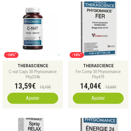
pour le soutien immunitaire, la gestion du stress ou
l’équilibre digestif,
Therascience
allie science et nature
pour offrir des solutions adaptées à chaque étape de la vie.
Retrouvez toute la gamme en ligne et profitez du retrait
gratuit en Click & Collect ou de la livraison offerte dès 69€
d'achat.
*
*
-10%
-10%
THERASCIENCE
THERASCIENCE
C-nat Caps 30 Physiomance
Fer Comp 30 Physiomance
Phy234b
Phy479
13
,
59
€
14
,
04
€
15
,
10
€
15
,
60
€
Ajouter
Ajouter