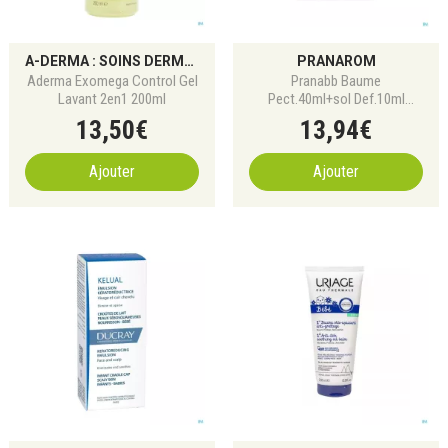
A-DERMA : SOINS DERMATOLOGIQUES POUR PEAUX FRAGILES
PRANAROM
Aderma Exomega Control Gel
Pranabb Baume
Lavant 2en1 200ml
Pect.40ml+sol Def.10ml
Grat.pranarom
13
,
50
€
13
,
94
€
Ajouter
Ajouter