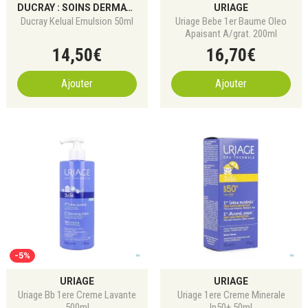
DUCRAY : SOINS DERMATOLOGIQUES POUR CHEVEUX ET PEAU
URIAGE
Ducray Kelual Emulsion 50ml
Uriage Bebe 1er Baume Oleo
Apaisant A/grat. 200ml
14
,
50
€
16
,
70
€
Ajouter
Ajouter
-5%
URIAGE
URIAGE
Uriage Bb 1ere Creme Lavante
Uriage 1ere Creme Minerale
500ml
Ip50+ 50ml