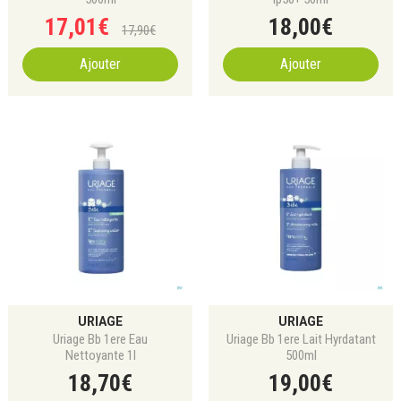
17
,
01
€
18
,
00
€
17
,
90
€
Ajouter
Ajouter
URIAGE
URIAGE
Uriage Bb 1ere Eau
Uriage Bb 1ere Lait Hyrdatant
Nettoyante 1l
500ml
18
,
70
€
19
,
00
€