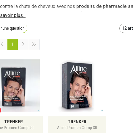
 contre la chute de cheveux avec nos
produits de pharmacie an
les hommes
. Trouvez des soins qui renforcent et nourrissent vo
te des cheveux. Commandez en ligne et adoptez des solutions a
r une question
1
TRENKER
TRENKER
ine Promen Comp 90
Alline Promen Comp 30