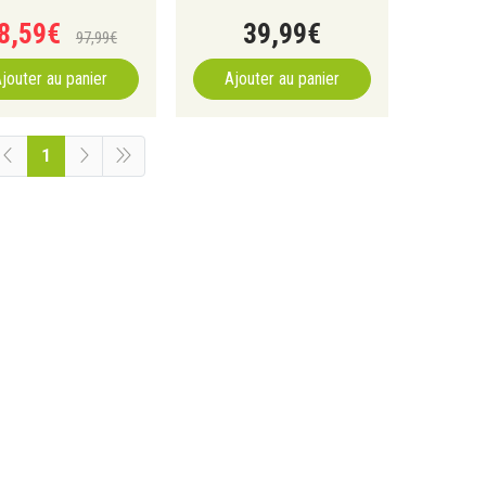
8
,
59
€
39
,
99
€
97
,
99
€
jouter au panier
Ajouter au panier
1