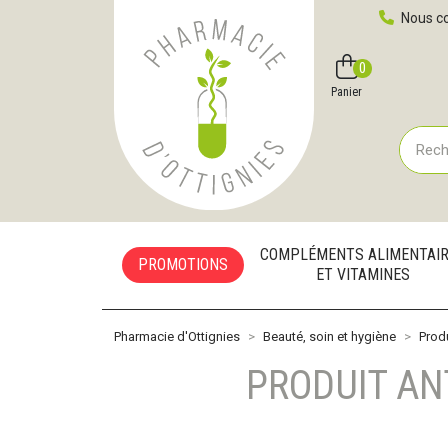
Pharmacie d'Ottignies Votre pharmacie en ligne à votre
Nous co
0
Compte
Favoris
Panier
COMPLÉMENTS ALIMENTAI
PROMOTIONS
ET VITAMINES
Pharmacie d'Ottignies
Beauté, soin et hygiène
Prod
PRODUIT A