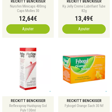
RECKITT BENCKISER
RECKITT BENCKISER
Nurofen Minicaps 400mg
Ky Jelly Creme Lubrifiant Tube
Caps Molles 30
82g
12
,
64
€
13
,
49
€
Ajouter
Ajouter
RECKITT BENCKISER
RECKITT BENCKISER
Reflexspray Huidspray Sol
Fybogel Orange Sach 30 Nf
Pulv 130ml