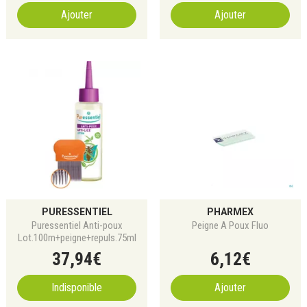
Ajouter
Ajouter
PURESSENTIEL
PHARMEX
Puressentiel Anti-poux
Peigne A Poux Fluo
Lot.100m+peigne+repuls.75ml
37
,
94
€
6
,
12
€
Indisponible
Ajouter