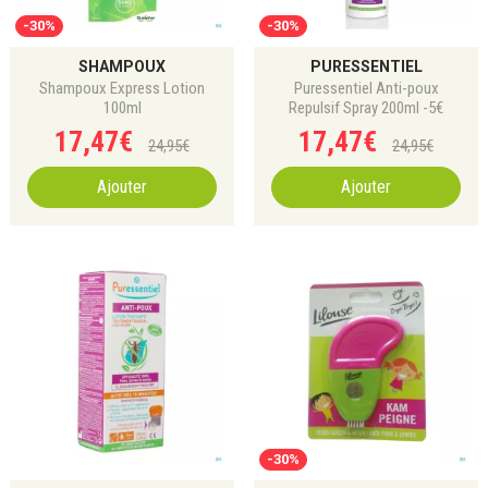
-30%
-30%
SHAMPOUX
PURESSENTIEL
Shampoux Express Lotion
Puressentiel Anti-poux
100ml
Repulsif Spray 200ml -5€
17
,
47
€
17
,
47
€
24
,
95
€
24
,
95
€
Ajouter
Ajouter
-30%