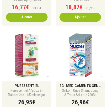
16
,
77
€
18
,
87
€
23
,
95
€
26
,
95
€
Ajouter
Ajouter
PURESSENTIEL
EG : MÉDICAMENTS GÉNÉRIQUES POUR DOULEUR, ALLERGIE ET DIGESTION
Puressentiel A/poux Sh
Silikom Once Shampooing
Traitant 2en1 150ml+peigne
A/Poux A/Lente 200Ml
26
,
95
€
26
,
96
€