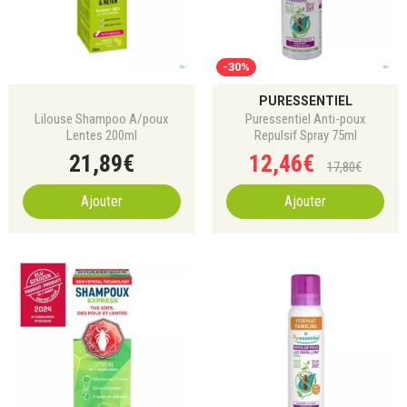
-30%
PURESSENTIEL
Lilouse Shampoo A/poux
Puressentiel Anti-poux
Lentes 200ml
Repulsif Spray 75ml
21
,
89
€
12
,
46
€
17
,
80
€
Ajouter
Ajouter