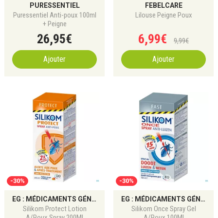
PURESSENTIEL
FEBELCARE
Puressentiel Anti-poux 100ml
Lilouse Peigne Poux
+ Peigne
26
,
95
€
6
,
99
€
9
,
99
€
Ajouter
Ajouter
-30%
-30%
EG : MÉDICAMENTS GÉNÉRIQUES POUR DOULEUR, ALLERGIE ET DIGESTION
EG : MÉDICAMENTS GÉNÉRIQUES POUR DOULEUR, ALLERGIE ET DIGESTION
Silikom Protect Lotion
Silikom Once Spray Gel
A/Poux Spray 200Ml
A/Poux 100Ml