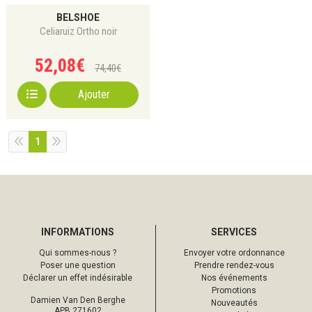
BELSHOE
Celiaruiz Ortho noir
52
,
08
€
74
,
40
€
Ajouter
1
INFORMATIONS
SERVICES
Qui sommes-nous ?
Envoyer votre ordonnance
Poser une question
Prendre rendez-vous
Déclarer un effet indésirable
Nos événements
Promotions
Damien Van Den Berghe
Nouveautés
APB 271602