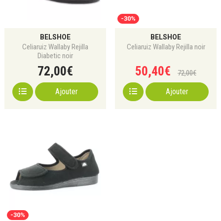
-30%
BELSHOE
BELSHOE
Celiaruiz Wallaby Rejilla
Celiaruiz Wallaby Rejilla noir
Diabetic noir
72
,
00
€
50
,
40
€
72
,
00
€
Ajouter
Ajouter
-30%