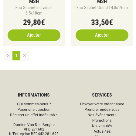
MSH
MSH
Frio Sachet Individuel
Frio Sachet Grand 14,0x19cm
6,5x18cm
29
,
80
€
33
,
50
€
Ajouter
Ajouter
1
INFORMATIONS
SERVICES
Qui sommes-nous ?
Envoyer votre ordonnance
Poser une question
Prendre rendez-vous
Déclarer un effet indésirable
Nos événements
Promotions
Damien Van Den Berghe
Nouveautés
APB 271602
Actualités
N°Entreprise BE0442.281.693