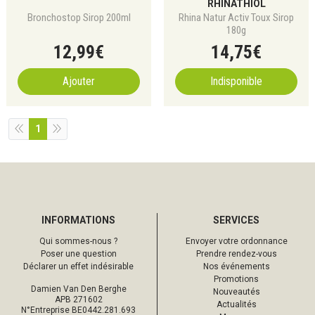
RHINATHIOL
Bronchostop Sirop 200ml
Rhina Natur Activ Toux Sirop
180g
12
,
99
€
14
,
75
€
Ajouter
Indisponible
1
INFORMATIONS
SERVICES
Qui sommes-nous ?
Envoyer votre ordonnance
Poser une question
Prendre rendez-vous
Déclarer un effet indésirable
Nos événements
Promotions
Damien Van Den Berghe
Nouveautés
APB 271602
Actualités
N°Entreprise BE0442.281.693