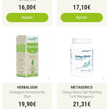
16
,
00
€
17
,
10
€
Ajouter
Ajouter
HERBALGEM
METAGENICS
Herbalgem Pervenche Bio
Ginkgo Biloba Tabl 90x60mg
30ml
1647 Metagenics
19
,
90
€
21
,
31
€