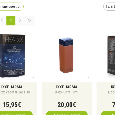
r une question
1
IXXPHARMA
IXXPHARMA
I
ixx Vegetal Caps 30
D-ixx Ultra 10ml
Lipo
15
,
95
€
20
,
00
€