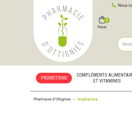
Pharmacie d'Ottignies Votre pharmacie en ligne à votre
Nous co
0
Compte
Favoris
Panier
COMPLÉMENTS ALIMENTAI
PROMOTIONS
ET VITAMINES
Pharmacie d'Ottignies
Ixxpharma