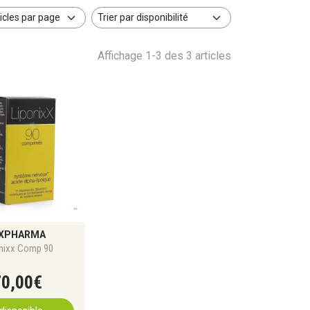
Affichage 1-3 des 3 articles
XXPHARMA
nixx Comp 90
70
,
00
€