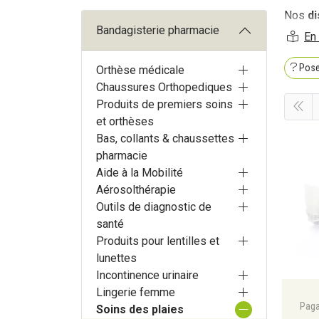
Nos
di
Bandagisterie pharmacie
saignem
Collect
Pose
Orthèse médicale
Chaussures Orthopediques
Produits de premiers soins
et orthèses
Bas, collants & chaussettes
pharmacie
Aide à la Mobilité
Aérosolthérapie
Outils de diagnostic de
santé
Produits pour lentilles et
lunettes
Incontinence urinaire
Lingerie femme
Paga
Soins des plaies