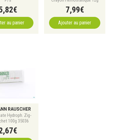
5
,
82
€
7
,
99
€
ter au panier
Ajouter au panier
NN RAUSCHER
uate Hydroph. Zig-
chet 100g 35036
2
,
67
€