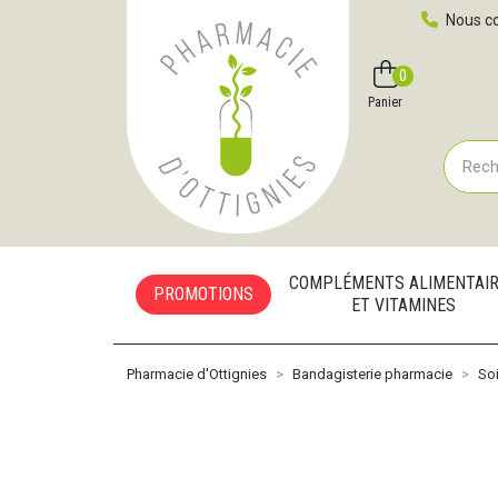
Pharmacie d'Ottignies Votre pharmacie en ligne à votre
Nous co
0
Compte
Favoris
Panier
COMPLÉMENTS ALIMENTAI
PROMOTIONS
ET VITAMINES
Pharmacie d'Ottignies
Bandagisterie pharmacie
Soi