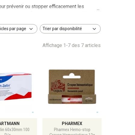
ur prévenir ou stopper efficacement les
nant et profitez du retrait gratuit en Click &
Affichage 1-7 des 7 articles
ARTMANN
PHARMEX
llin 60x30mm 100
Pharmex Hemo-stop
P/s
Crayon Hemostatique 12g