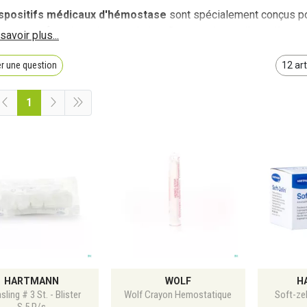
spositifs médicaux d'hémostase
sont spécialement conçus po
ents en favorisant la coagulation. Commandez en ligne dès mainte
 ou de la livraison offerte dès 69€ d'achat.
r une question
1
HARTMANN
WOLF
H
sling # 3 St. - Blister
Wolf Crayon Hemostatique
Soft-ze
S.5 P/s