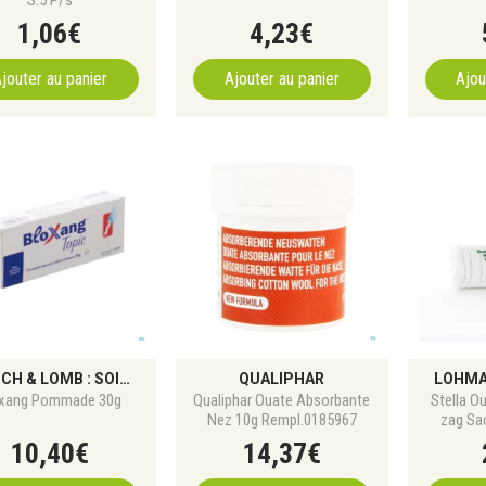
1
,
06
€
4
,
23
€
jouter au panier
Ajouter au panier
Ajou
BAUSCH & LOMB : SOINS ET SOLUTIONS POUR LA SANTÉ DES YEUX
QUALIPHAR
LOHMA
oxang Pommade 30g
Qualiphar Ouate Absorbante
Stella O
Nez 10g Rempl.0185967
zag Sa
10
,
40
€
14
,
37
€