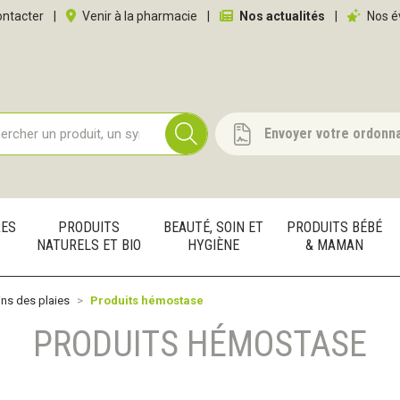
 service
ntacter
|
Venir à la pharmacie
|
Nos actualités
|
Nos é
Envoyer votre ordonn
RES
PRODUITS
BEAUTÉ, SOIN ET
PRODUITS BÉBÉ
NATURELS ET BIO
HYGIÈNE
& MAMAN
ns des plaies
Produits hémostase
PRODUITS HÉMOSTASE