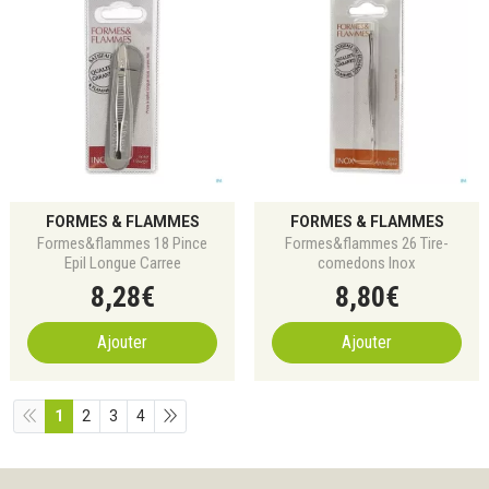
FORMES & FLAMMES
FORMES & FLAMMES
Formes&flammes 18 Pince
Formes&flammes 26 Tire-
Epil Longue Carree
comedons Inox
8
,
28
€
8
,
80
€
Ajouter
Ajouter
1
2
3
4