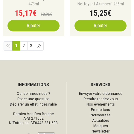
473ml
Nettoyant A/imperf. 236ml
15
,
17
€
15
,
25
€
18
,
96
€
Ajouter
Ajouter
1
2
3
INFORMATIONS
SERVICES
Qui sommes-nous ?
Envoyer votre ordonnance
Poser une question
Prendre rendez-vous
Déclarer un effet indésirable
Nos événements
Promotions
Damien Van Den Berghe
Nouveautés
APB 271602
Actualités
N°Entreprise BE0442.281.693
Marques
Newsletter