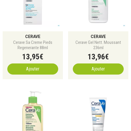
CERAVE
CERAVE
Cerave Sa Creme Pieds
Cerave Gel Nett. Moussant
Regenerante 88ml
236ml
13
,
95
€
13
,
96
€
Ajouter
Ajouter