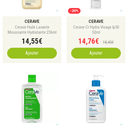
-20%
CERAVE
CERAVE
Cerave Huile Lavante
Cerave Cr Hydra Visage Ip50
Moussante Hydratante 236ml
52ml
14
,
55
€
14
,
76
€
18
,
45
€
Ajouter
Ajouter