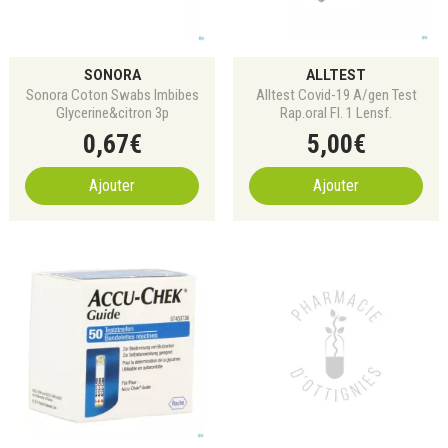
SONORA
ALLTEST
Sonora Coton Swabs Imbibes
Alltest Covid-19 A/gen Test
Glycerine&citron 3p
Rap.oral Fl. 1 Lensf.
0
,
67
€
5
,
00
€
Ajouter
Ajouter