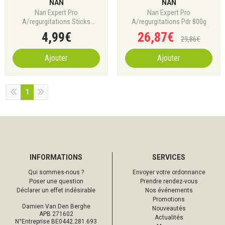
NAN
NAN
Nan Expert Pro
Nan Expert Pro
A/regurgitations Sticks
A/regurgitations Pdr 800g
4x26,2g
4
,
99
€
26
,
87
€
29
,
86
€
Ajouter
Ajouter
1
INFORMATIONS
SERVICES
Qui sommes-nous ?
Envoyer votre ordonnance
Poser une question
Prendre rendez-vous
Déclarer un effet indésirable
Nos événements
Promotions
Damien Van Den Berghe
Nouveautés
APB 271602
Actualités
N°Entreprise BE0442.281.693