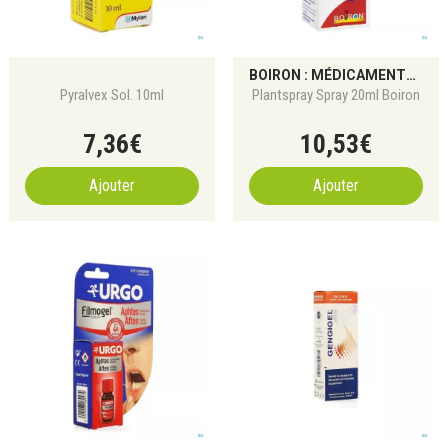
BOIRON : MÉDICAMENTS HOMÉOPATHIQUES
Pyralvex Sol. 10ml
Plantspray Spray 20ml Boiron
7
,
36
€
10
,
53
€
Ajouter
Ajouter