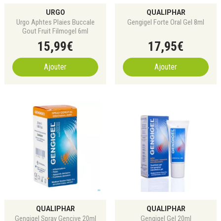
URGO
QUALIPHAR
Urgo Aphtes Plaies Buccale
Gengigel Forte Oral Gel 8ml
Gout Fruit Filmogel 6ml
15
,
99
€
17
,
95
€
Ajouter
Ajouter
QUALIPHAR
QUALIPHAR
Gengigel Spray Gencive 20ml
Gengigel Gel 20ml