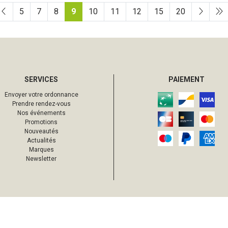
5
7
8
9
10
11
12
15
20
SERVICES
PAIEMENT
Envoyer votre ordonnance
Prendre rendez-vous
Nos événements
Promotions
Nouveautés
Actualités
Marques
Newsletter
s droits réservés
Mentions légales
CGV
Données personnelles
Cookies
Votre 