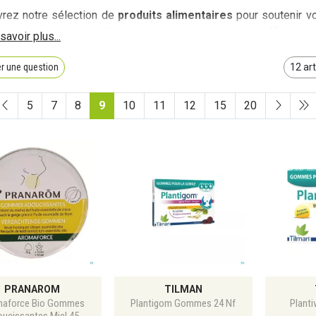
rez notre sélection de
produits alimentaires
pour soutenir v
z du retrait gratuit en Click & Collect ou de la livraison offerte dè
r une question
5
7
8
9
10
11
12
15
20
PRANAROM
TILMAN
maforce Bio Gommes
Plantigom Gommes 24 Nf
Planti
ucissantes Miel 45