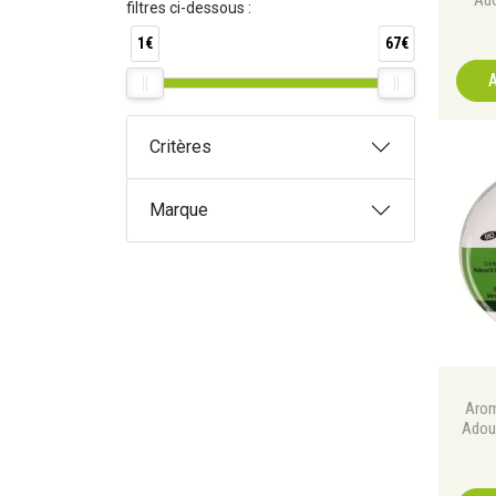
filtres ci-dessous :
1€
67€
A
Critères
Marque
Aro
Adou