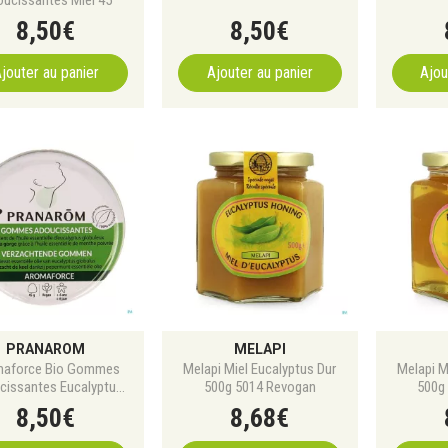
8
,
50
€
8
,
50
€
jouter au panier
Ajouter au panier
Ajou
PRANAROM
MELAPI
maforce Bio Gommes
Melapi Miel Eucalyptus Dur
Melapi M
cissantes Eucalyptus
500g 5014 Revogan
500g
45
8
,
50
€
8
,
68
€