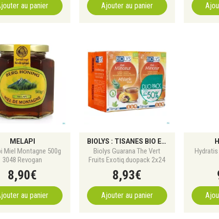
jouter au panier
Ajouter au panier
Ajou
MELAPI
BIOLYS : TISANES BIO ET INFUSIONS À BASE DE PLANTES POUR LE BIEN-ÊTRE NATUREL
H
i Miel Montagne 500g
Biolys Guarana The Vert
Hydratis
3048 Revogan
Fruits Exotiq.duopack 2x24
8
,
90
€
8
,
93
€
jouter au panier
Ajouter au panier
Ajou