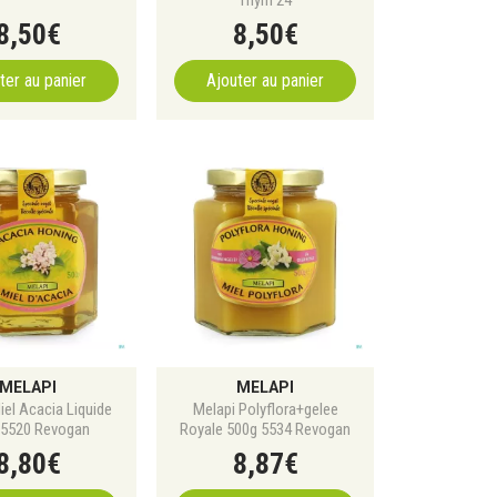
8
,
50
€
8
,
50
€
ter au panier
Ajouter au panier
MELAPI
MELAPI
iel Acacia Liquide
Melapi Polyflora+gelee
 5520 Revogan
Royale 500g 5534 Revogan
8
,
80
€
8
,
87
€