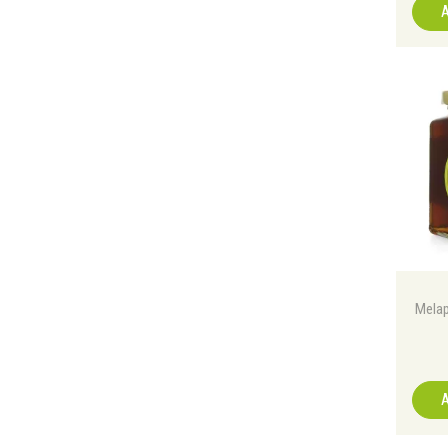
A
Melap
A