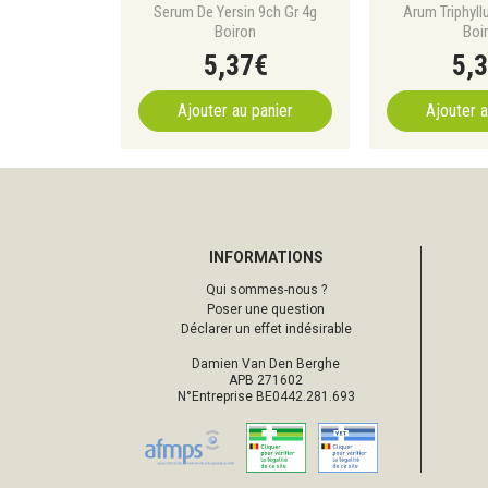
Serum De Yersin 9ch Gr 4g
Arum Triphyll
Boiron
Boi
5
,
37
€
5
,
3
Ajouter au panier
Ajouter a
INFORMATIONS
Qui sommes-nous ?
Poser une question
Déclarer un effet indésirable
Damien Van Den Berghe
APB 271602
N°Entreprise BE0442.281.693