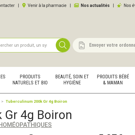
 service
ntacter
|
Venir à la pharmacie
|
Nos actualités
|
Nos é
Envoyer votre ordonn
RES
PRODUITS
BEAUTÉ, SOIN ET
PRODUITS BÉBÉ
NATURELS ET BIO
HYGIÈNE
& MAMAN
Tuberculinum 200k Gr 4g Boiron
 Gr 4g Boiron
 HOMÉOPATHIQUES