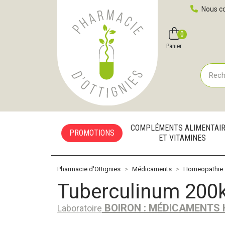
Pharmacie d'Ottignies Votre pharmacie en ligne à votre
Nous co
0
Compte
Favoris
Panier
COMPLÉMENTS ALIMENTAI
PROMOTIONS
ET VITAMINES
Pharmacie d'Ottignies
Médicaments
Homeopathie
Tuberculinum 200k
BOIRON : MÉDICAMENTS
Laboratoire