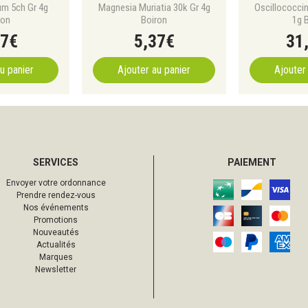
um 5ch Gr 4g
Magnesia Muriatia 30k Gr 4g
Oscillococci
ron
Boiron
1g 
7
€
5
,
37
€
31
u panier
Ajouter au panier
Ajouter
SERVICES
PAIEMENT
Envoyer votre ordonnance
Prendre rendez-vous
Nos événements
Promotions
Nouveautés
Actualités
Marques
Newsletter