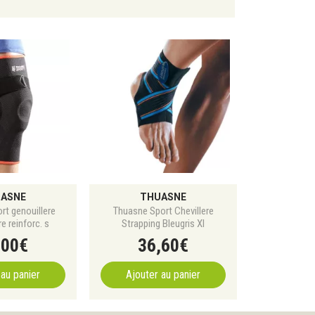
ASNE
THUASNE
rt genouillere
Thuasne Sport Chevillere
e reinforc. s
Strapping Bleugris Xl
,
00
€
36
,
60
€
 au panier
Ajouter au panier