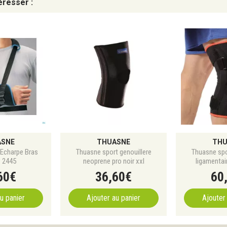
éresser :
ASNE
THUASNE
THU
Echarpe Bras
Thuasne sport genouillere
Thuasne spo
3 2445
neoprene pro noir xxl
ligamentair
60
€
36
,
60
€
60
u panier
Ajouter au panier
Ajouter