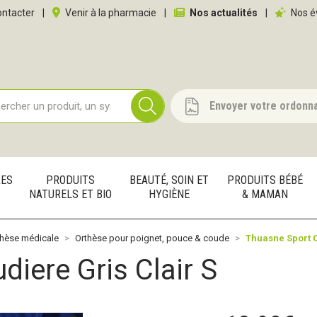
 service
ntacter
|
Venir à la pharmacie
|
Nos actualités
|
Nos é
Envoyer votre ordonn
RES
PRODUITS
BEAUTÉ, SOIN ET
PRODUITS BÉBÉ
NATURELS ET BIO
HYGIÈNE
& MAMAN
thèse médicale
Orthèse pour poignet, pouce & coude
Thuasne Sport C
iere Gris Clair S