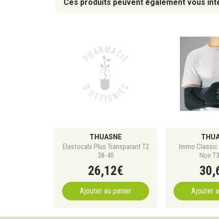
Ces produits peuvent également vous int
THUASNE
THU
Elastocalx Plus Transparant T2
Immo Classic 
38-40
Noir T
26
,
12
€
30
,
Ajouter au panier
Ajouter a