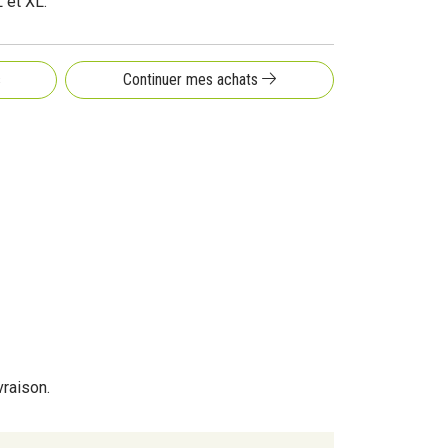
L et XL.
s
Continuer mes achats
e de l'avant-vras, à 8 cm du coude.
, nous vous conseillons de prendre la taille
doit coller à la peau.
 convient aux deux bras.
vraison.