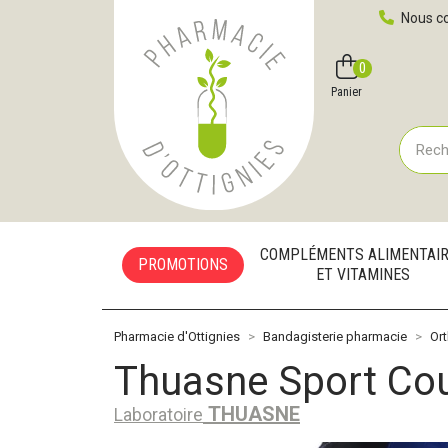
Pharmacie d'Ottignies Votre pharmacie en ligne à votre
Nous co
0
Compte
Favoris
Panier
COMPLÉMENTS ALIMENTAI
PROMOTIONS
ET VITAMINES
Pharmacie d'Ottignies
Bandagisterie pharmacie
Or
Thuasne Sport Coud
THUASNE
Laboratoire