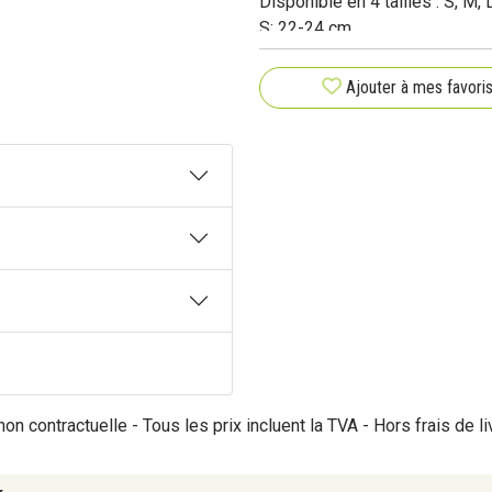
Disponible en 4 tailles : S, M, 
S: 22-24 cm
M: 25-27 cm
L: 28-30 cm
Ajouter à mes favori
XL: 31-33 cm
Prise de mesure : circonférenc
Si vous êtes entre deux tailles
supérieure.
Pour être efficace, la coudière 
Produit bilatéral : La coudière
on contractuelle - Tous les prix incluent la TVA - Hors frais de li