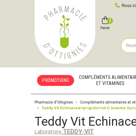
Pharmacie d'Ottignies Votre pharmacie en ligne à votre
Nous co
0
Compte
Favoris
Panier
COMPLÉMENTS ALIMENTAI
PROMOTIONS
ET VITAMINES
Pharmacie d'Ottignies
Compléments alimentaires et vi
Teddy Vit Echinacea+propolis+vit C Gomme Ours
Teddy Vit Echinac
TEDDY-VIT
Laboratoire