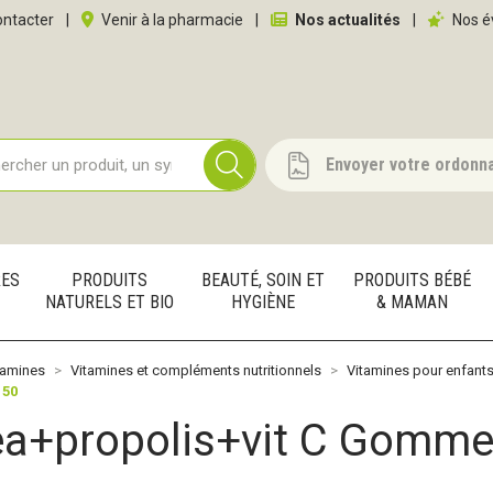
 service
ntacter
|
Venir à la pharmacie
|
Nos actualités
|
Nos é
Envoyer votre ordonn
RES
PRODUITS
BEAUTÉ, SOIN ET
PRODUITS BÉBÉ
NATURELS ET BIO
HYGIÈNE
& MAMAN
tamines
Vitamines et compléments nutritionnels
Vitamines pour enfant
 50
ea+propolis+vit C Gomme