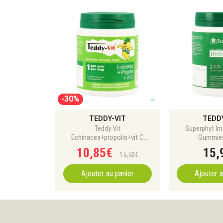
-30%
TEDDY-VIT
TEDD
Teddy Vit
Superphyt Im
Echinacea+propolis+vit C
Gummies
Gomme Ours 50
10
,
85
€
15
,
15
,
50
€
Ajouter au panier
Ajouter a