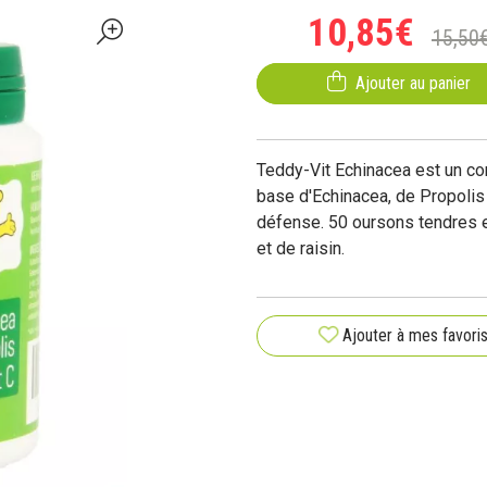
10
,
85
€
15
,
50
Ajouter au panier
Teddy-Vit Echinacea est un co
base d'Echinacea, de Propolis 
défense. 50 oursons tendres et
et de raisin.
Ajouter à mes favori