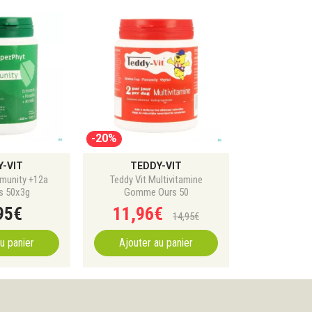
-20%
Y-VIT
TEDDY-VIT
munity +12a
Teddy Vit Multivitamine
 50x3g
Gomme Ours 50
95
€
11
,
96
€
14
,
95
€
u panier
Ajouter au panier