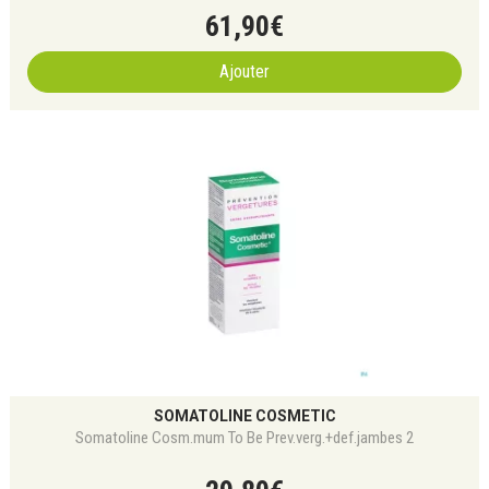
61
,
90
€
Ajouter
SOMATOLINE COSMETIC
Somatoline Cosm.mum To Be Prev.verg.+def.jambes 2