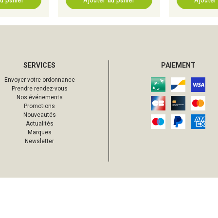
SERVICES
PAIEMENT
Envoyer votre ordonnance
Prendre rendez-vous
Nos événements
Promotions
Nouveautés
Actualités
Marques
Newsletter
64
,
10
€
Ajouter au panier
s droits réservés
Mentions légales
CGV
Données personnelles
Cookies
Votre 