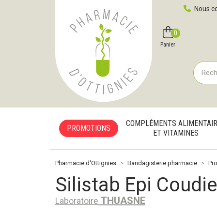
Pharmacie d'Ottignies Votre pharmacie en ligne à votre
Nous co
0
Compte
Favoris
Panier
COMPLÉMENTS ALIMENTAI
PROMOTIONS
ET VITAMINES
Pharmacie d'Ottignies
Bandagisterie pharmacie
Pro
Silistab Epi Coudi
THUASNE
Laboratoire