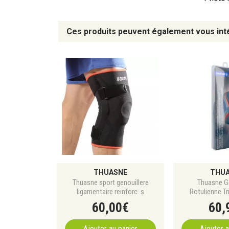
Ces produits peuvent également vous int
THUASNE
THU
Thuasne sport genouillere
Thuasne Ge
ligamentaire reinforc. s
Rotulienne Tr
60
,
00
€
60
,
Ajouter au panier
Ajouter a