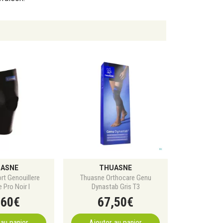
ASNE
THUASNE
rt Genouillere
Thuasne Orthocare Genu
 Pro Noir l
Dynastab Gris T3
,
60
€
67
,
50
€
 au panier
Ajouter au panier