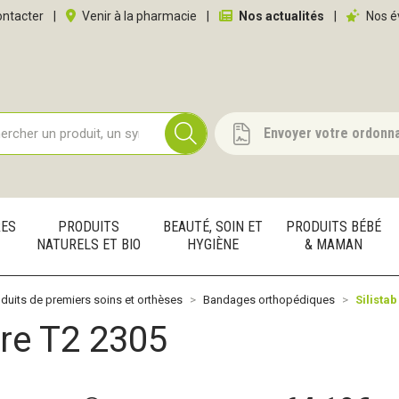
 service
ntacter
|
Venir à la pharmacie
|
Nos actualités
|
Nos é
Envoyer votre ordonn
RES
PRODUITS
BEAUTÉ, SOIN ET
PRODUITS BÉBÉ
NATURELS ET BIO
HYGIÈNE
& MAMAN
duits de premiers soins et orthèses
Bandages orthopédiques
Silista
ere T2 2305