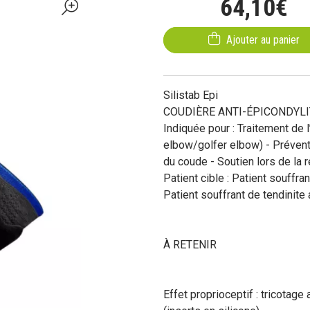
64
,
10
€
Ajouter au panier
Silistab Epi
COUDIÈRE ANTI-ÉPICONDYLI
Indiquée pour : Traitement de l
elbow/golfer elbow) - Prévent
du coude - Soutien lors de la r
Patient cible : Patient souffra
Patient souffrant de tendinite
À RETENIR
Effet proprioceptif : tricotag