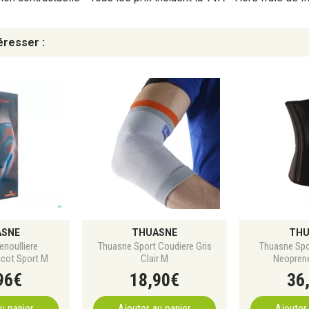
éresser :
ASNE
THUASNE
THU
noulliere
Thuasne Sport Coudiere Gris
Thuasne Spo
icot Sport M
Clair M
Neoprene
96
€
18
,
90
€
36
u panier
Ajouter au panier
Ajouter