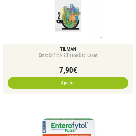
TILMAN
Ernst Dr Filt N 2 Tisane Dep. Laxat
7
,
90
€
Ajouter