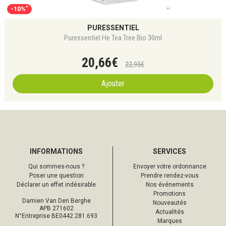
*
-10%
PURESSENTIEL
Puressentiel He Tea Tree Bio 30ml
20
,
66
€
22
,
95
€
Ajouter
INFORMATIONS
SERVICES
Qui sommes-nous ?
Envoyer votre ordonnance
Poser une question
Prendre rendez-vous
Déclarer un effet indésirable
Nos événements
Promotions
Damien Van Den Berghe
Nouveautés
APB 271602
Actualités
N°Entreprise BE0442.281.693
Marques