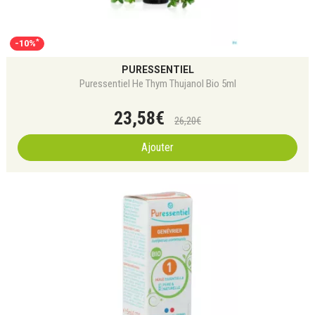
*
-10%
PURESSENTIEL
Puressentiel He Thym Thujanol Bio 5ml
23
,
58
€
26
,
20
€
Ajouter