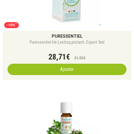
*
-10%
PURESSENTIEL
Puressentiel He Lentisq.pistach. Expert 5ml
28
,
71
€
31
,
90
€
Ajouter