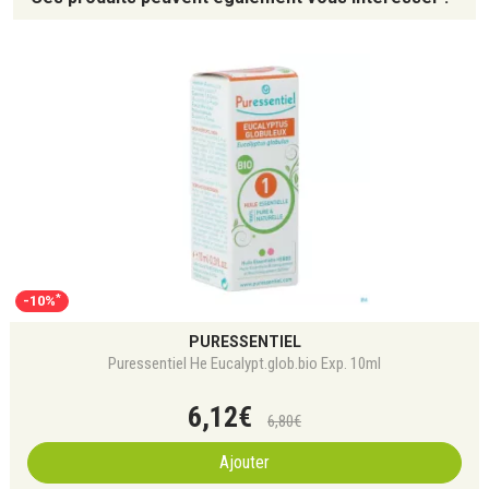
*
-10%
PURESSENTIEL
Puressentiel He Eucalypt.glob.bio Exp. 10ml
6
,
12
€
6
,
80
€
Ajouter