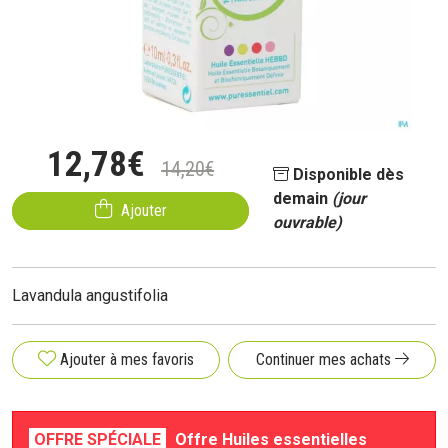
12
,
78
€
14
,
20
€
Disponible dès
demain
(jour
Ajouter
ouvrable)
Lavandula angustifolia
Ajouter à mes favoris
Continuer mes achats
OFFRE SPÉCIALE
Offre Huiles essentielles