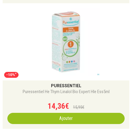
*
-10%
PURESSENTIEL
Puressentiel He Thym Linalol Bio Expert Hle Ess5ml
14
,
36
€
15
,
95
€
Ajouter