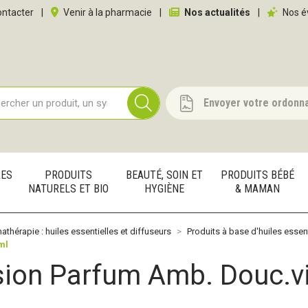
 service
ntacter
|
Venir à la pharmacie
|
Nos actualités
|
Nos é
Envoyer votre ordonn
RES
PRODUITS
BEAUTÉ, SOIN ET
PRODUITS BÉBÉ
NATURELS ET BIO
HYGIÈNE
& MAMAN
thérapie : huiles essentielles et diffuseurs
Produits à base d'huiles essent
ml
usion Parfum Amb. Douc.v