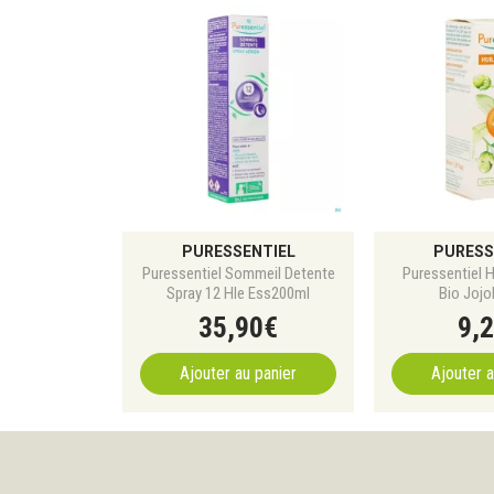
PURESSENTIEL
PURESS
Puressentiel Sommeil Detente
Puressentiel H
Spray 12 Hle Ess200ml
Bio Jojo
35
,
90
€
9
,
2
Ajouter au panier
Ajouter a