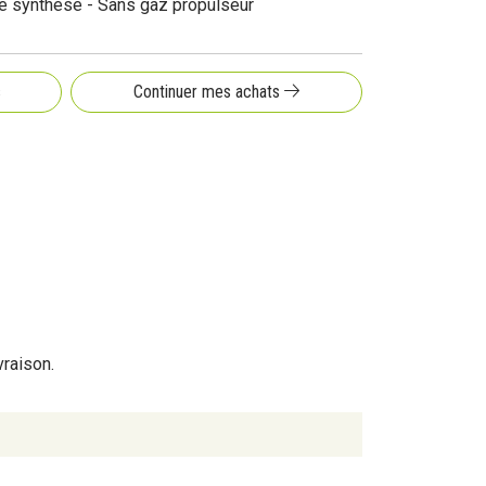
de synthèse - Sans gaz propulseur
s
Continuer mes achats
vraison.