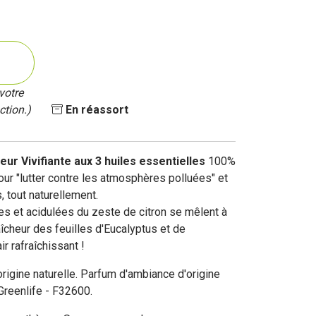
votre
ction.)
En réassort
r Vivifiante aux 3 huiles essentielles
100%
pour "lutter contre les atmosphères polluées" et
 tout naturellement.
s et acidulées du zeste de citron se mêlent à
aîcheur des feuilles d'Eucalyptus et de
ir rafraîchissant !
rigine naturelle. Parfum d'ambiance d'origine
 Greenlife - F32600.