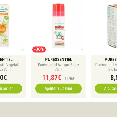
-30%
ENTIEL
PURESSENTIEL
PURES
uile Vegetale
Puressentiel A/pique Spray
Puressentiel 
ba 30ml
75ml
Bio E
0
€
11
,
87
€
8
,
16
,
96
€
u panier
Ajouter au panier
Ajouter