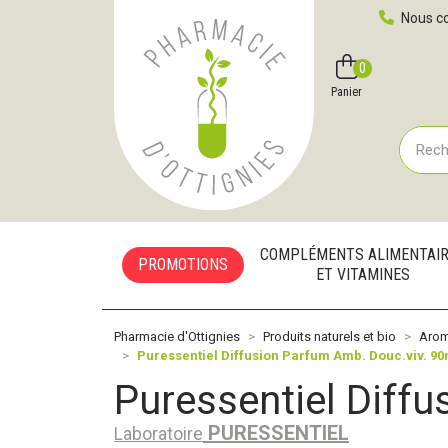
Pharmacie d'Ottignies Votre pharmacie en ligne à votre
Nous co
0
Compte
Favoris
Panier
COMPLÉMENTS ALIMENTAI
PROMOTIONS
ET VITAMINES
Pharmacie d'Ottignies
Produits naturels et bio
Aroma
Puressentiel Diffusion Parfum Amb. Douc.viv. 90
Puressentiel Diff
PURESSENTIEL
Laboratoire