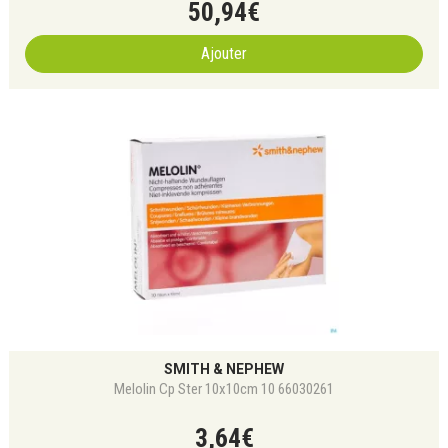
50
,
94
€
Ajouter
SMITH & NEPHEW
Melolin Cp Ster 10x10cm 10 66030261
3
,
64
€