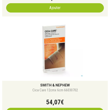
Ajouter
SMITH & NEPHEW
Cica Care 12cmx 6cm 66030702
54
,
07
€