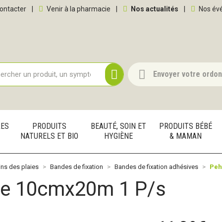
 service
ontacter
|
Venir à la pharmacie
|
Nos actualités
|
Nos év
Envoyer votre ordo
RES
PRODUITS
BEAUTÉ, SOIN ET
PRODUITS BÉBÉ
NATURELS ET BIO
HYGIÈNE
& MAMAN
ns des plaies
Bandes de fixation
Bandes de fixation adhésives
Peh
ree 10cmx20m 1 P/s