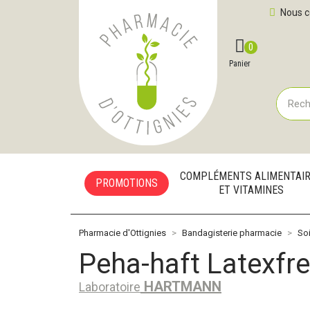
Pharmacie d'Ottignies Votre pharmacie en ligne à votre
Nous c
0
Compte
Favoris
Panier
COMPLÉMENTS ALIMENTAI
PROMOTIONS
ET VITAMINES
Pharmacie d'Ottignies
Bandagisterie pharmacie
Soi
Peha-haft Latexf
HARTMANN
Laboratoire