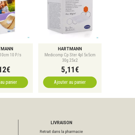
TMANN
HARTMANN
x10cm 10 P/s
Medicomp Cp Ster 4pl 5x5cm
30g 25x2
12
€
5
,
11
€
 au panier
Ajouter au panier
LIVRAISON
Retrait dans la pharmacie