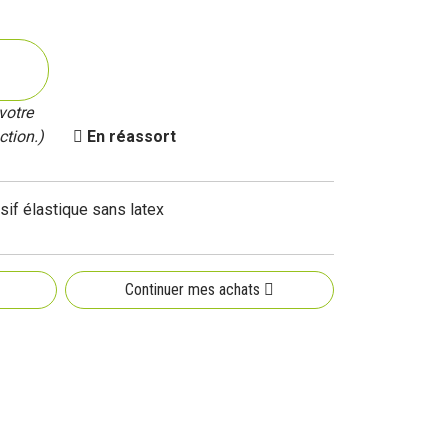
votre
ction.)
En réassort
sif élastique sans latex
Continuer mes achats