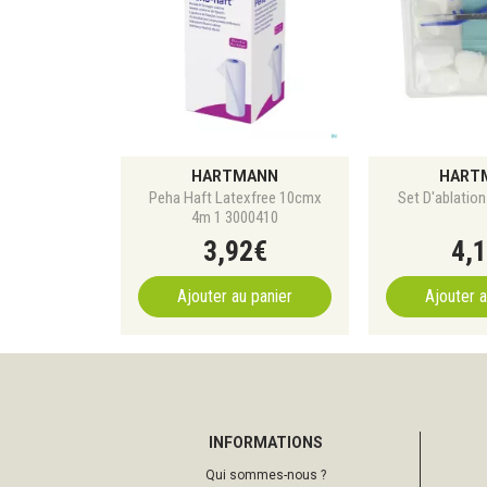
HARTMANN
HART
Peha Haft Latexfree 10cmx
Set D'ablation
4m 1 3000410
3
,
92
€
4
,
1
Ajouter au panier
Ajouter a
INFORMATIONS
Qui sommes-nous ?