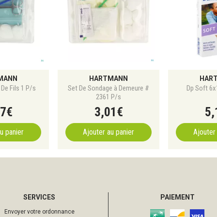
MANN
HARTMANN
HAR
 De Fils 1 P/s
Set De Sondage à Demeure #
Dp Soft 6
2361 P/s
7
€
3
,
01
€
5
,
u panier
Ajouter au panier
Ajouter
SERVICES
PAIEMENT
Envoyer votre ordonnance