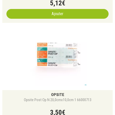
5
,
12
€
Ajouter
OPSITE
Opsite Post Op N 20,0cmx10,0cm 1 66000713
3
,
50
€