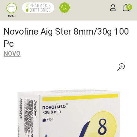
0
Menu
Novofine Aig Ster 8mm/30g 100
Pc
NOVO