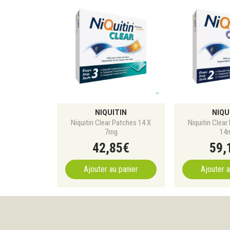
NIQUITIN
NIQU
Niquitin Clear Patches 14 X
Niquitin Clear
7mg
14
42
,
85
€
59
,
Ajouter au panier
Ajouter a