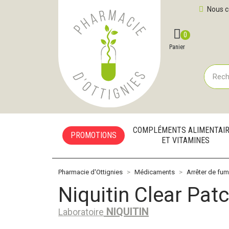
Pharmacie d'Ottignies Votre pharmacie en ligne à votre
Nous c
0
Compte
Favoris
Panier
COMPLÉMENTS ALIMENTAI
PROMOTIONS
ET VITAMINES
Pharmacie d'Ottignies
Médicaments
Arrêter de fum
Niquitin Clear Pa
NIQUITIN
Laboratoire