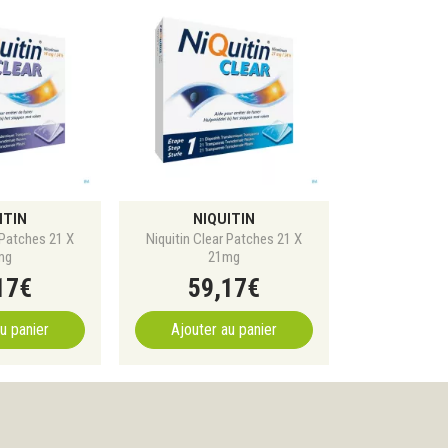
ITIN
NIQUITIN
 Patches 21 X
Niquitin Clear Patches 21 X
mg
21mg
17
€
59
,
17
€
u panier
Ajouter au panier