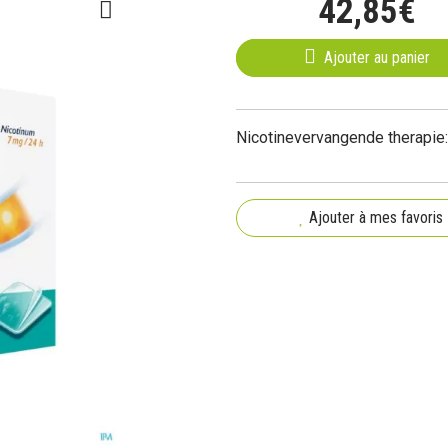
42
,
85
€
Ajouter au panier
Nicotinevervangende therapie:
Ajouter à mes favoris