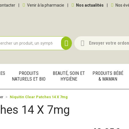
 service
ontacter
|
Venir à la pharmacie
|
Nos actualités
|
Nos év
Envoyer votre ordo
RES
PRODUITS
BEAUTÉ, SOIN ET
PRODUITS BÉBÉ
NATURELS ET BIO
HYGIÈNE
& MAMAN
er
Niquitin Clear Patches 14 X 7mg
tches 14 X 7mg