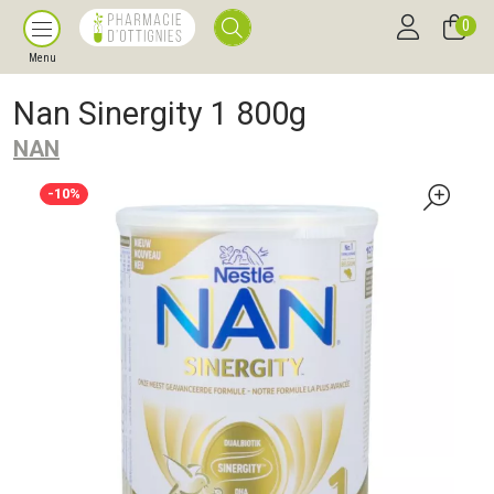
0
Menu
Nan Sinergity 1 800g
NAN
-10%