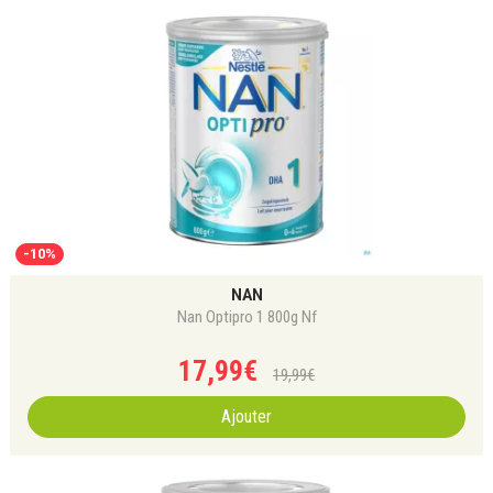
-10%
NAN
Nan Optipro 1 800g Nf
17
,
99
€
19
,
99
€
Ajouter