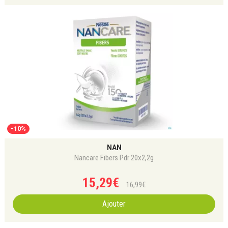
-10%
NAN
Nancare Fibers Pdr 20x2,2g
15
,
29
€
16
,
99
€
Ajouter