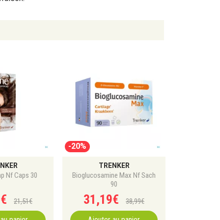
-20%
NKER
TRENKER
ap Nf Caps 30
Bioglucosamine Max Nf Sach
90
1
€
31
,
19
€
21
,
51
€
38
,
99
€
 au panier
Ajouter au panier