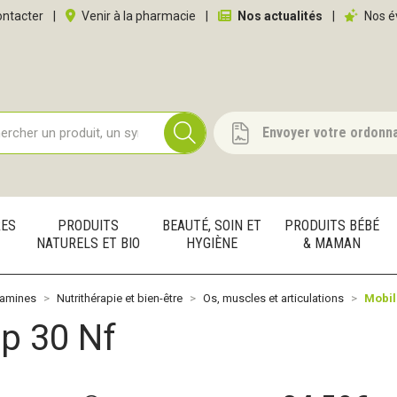
 service
ntacter
|
Venir à la pharmacie
|
Nos actualités
|
Nos é
Envoyer votre ordonn
RES
PRODUITS
BEAUTÉ, SOIN ET
PRODUITS BÉBÉ
NATURELS ET BIO
HYGIÈNE
& MAMAN
tamines
Nutrithérapie et bien-être
Os, muscles et articulations
Mobil
p 30 Nf