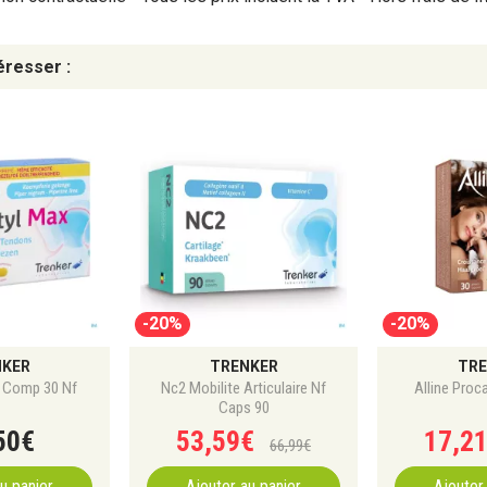
éresser :
-20%
-20%
NKER
TRENKER
TRE
x Comp 30 Nf
Nc2 Mobilite Articulaire Nf
Alline Proc
Caps 90
50
€
53
,
59
€
17
,
2
66
,
99
€
u panier
Ajouter au panier
Ajouter