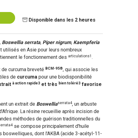
Disponible dans les 2 heures
,
Boswellia serrata
,
Piper nigrum
,
Kaempferia
 utilisés en Asie pour leurs nombreux
articulations1
outiennent le fonctionnement des
.
BCM-95®
it de curcuma breveté
, qui associe les
tiles de
curcuma
pour une biodisponibilité
à action rapide3
bien toléré3
xtrait
et très
favorise
serrata4
ent un extrait de
Boswellia
, un arbuste
'Afrique. La résine recueillie après incision de
randes méthodes de guérison traditionnelles du
errata4
se compose principalement d'huile
s boswelliques, dont l'AKBA (acide 3-acétyl-11-