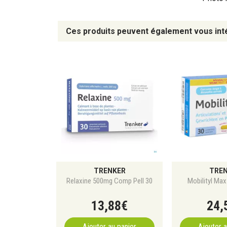
Ces produits peuvent également vous int
TRENKER
TRE
Relaxine 500mg Comp Pell 30
Mobilityl Ma
13
,
88
€
24
,
Ajouter au panier
Ajouter a