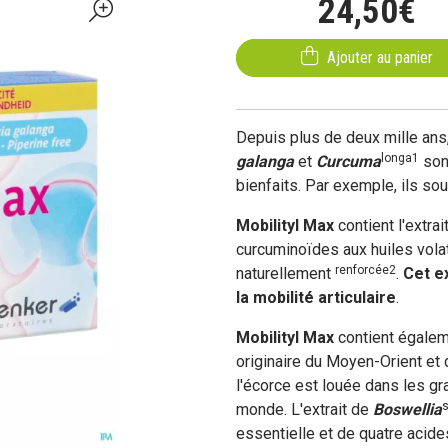
24
,
50
€
Ajouter au panier
Depuis plus de deux mille ans
longa1
galanga
et
Curcuma
sont
bienfaits. Par exemple, ils s
Mobilityl
Max
contient l'extra
curcuminoïdes aux huiles vola
renforcée2
naturellement
.
Cet e
la mobilité articulaire
.
Mobilityl
Max
contient égalem
originaire du Moyen-Orient et d
l'écorce est louée dans les g
s
monde. L'extrait de
Boswellia
essentielle et de quatre acide