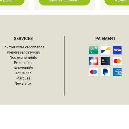
SERVICES
PAIEMENT
Envoyer votre ordonnance
Prendre rendez-vous
Nos événements
Promotions
Nouveautés
Actualités
Marques
Newsletter
24
,
50
€
Ajouter au panier
s droits réservés
Mentions légales
CGV
Données personnelles
Cookies
Votre 