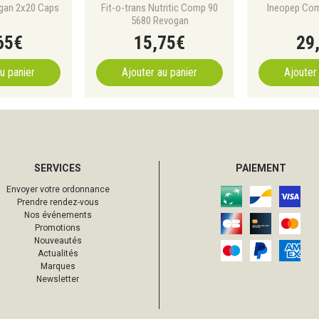
gan 2x20 Caps
Fit-o-trans Nutritic Comp 90
Ineopep Co
5680 Revogan
65
€
15
,
75
€
29
u panier
Ajouter au panier
Ajouter
SERVICES
PAIEMENT
Envoyer votre ordonnance
Prendre rendez-vous
Nos événements
Promotions
Nouveautés
Actualités
Marques
Newsletter