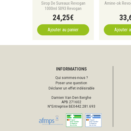
Sirop De Sureaux Revogan
Amine-ok Revo
1000ml 5093 Revogan
24
,
25
€
33
,
Ajouter au panier
Ajouter a
INFORMATIONS
Qui sommes-nous ?
Poser une question
Déclarer un effet indésirable
Damien Van Den Berghe
APB 271602
N°Entreprise BE0442.281.693