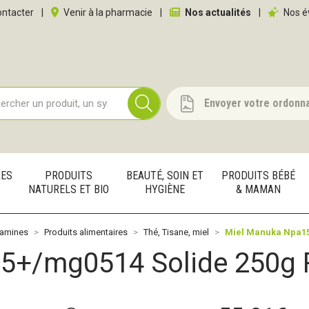
 service
ntacter
|
Venir à la pharmacie
|
Nos actualités
|
Nos é
Envoyer votre ordonn
RES
PRODUITS
BEAUTÉ, SOIN ET
PRODUITS BÉBÉ
NATURELS ET BIO
HYGIÈNE
& MAMAN
tamines
Produits alimentaires
Thé, Tisane, miel
Miel Manuka Npa15
5+/mg0514 Solide 250g